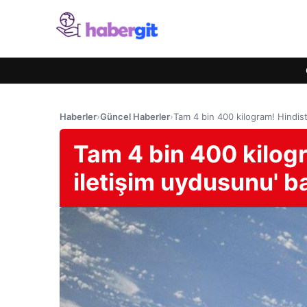
Haberler
›
Güncel Haberler
›
Tam 4 bin 400 kilogram! Hindista
Tam 4 bin 400 kilogr
iletişim uydusunu' baş