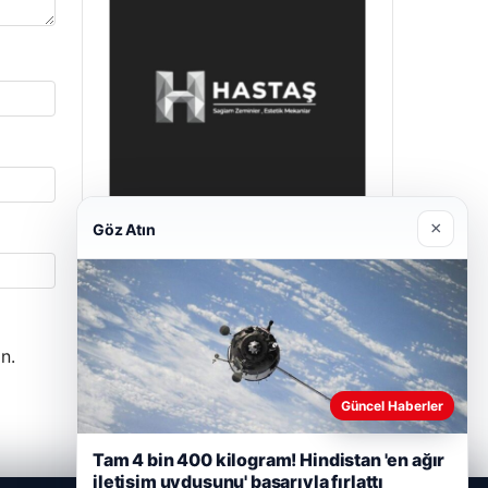
×
Göz Atın
Enes Kaplan Avukatlık Bürosu
Nisan 28, 2026
n.
Güncel Haberler
Tam 4 bin 400 kilogram! Hindistan 'en ağır
iletişim uydusunu' başarıyla fırlattı