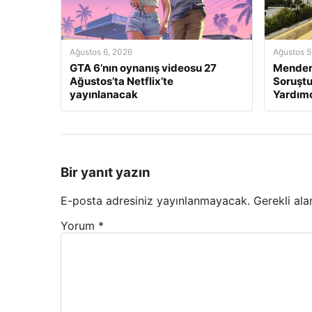
Ağustos 6, 2026
Ağustos 5
GTA 6’nın oynanış videosu 27
Mendere
Ağustos’ta Netflix’te
Soruştu
yayınlanacak
Yardımc
Bir yanıt yazın
E-posta adresiniz yayınlanmayacak.
Gerekli ala
Yorum
*