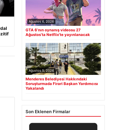
Ağustos 6, 2026
rdal
GTA 6’nın oynanış videosu 27
zitif
Ağustos’ta Netflix’te yayınlanacak
Ağustos 5, 2026
Menderes Belediyesi Hakkındaki
Soruşturmada Firari Başkan Yardımcısı
Yakalandı
Son Eklenen Firmalar