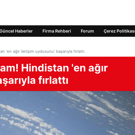
Güncel Haberler
Firma Rehberi
Forum
Çerez Politikas
n 'en ağır iletişim uydusunu' başarıyla fırlattı
am! Hindistan 'en ağır
arıyla fırlattı