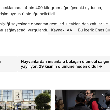
ı açıklamada, 4 bin 400 kilogram ağırlığındaki uydunun,
etişim uydusu” olduğu belirtildi.
şliği sayesinde donanma gemileri, uçaklar, denizaltılar ve
tı sağlayacağı vurgulandı.
Kaynak: AA
Bu içerik Enes Çır
ı
Hayvanlardan insanlara bulaşan ölümcül salgın
yayılıyor: 29 kişinin ölümüne neden oldu! →