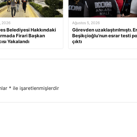
, 2026
Ağustos 5, 2026
s Belediyesi Hakkındaki
Görevden uzaklaştırılmıştı. E
rmada Firari Başkan
Beşikçioğlu’nun esrar testi po
ısı Yakalandı
çıktı
nlar
*
ile işaretlenmişlerdir