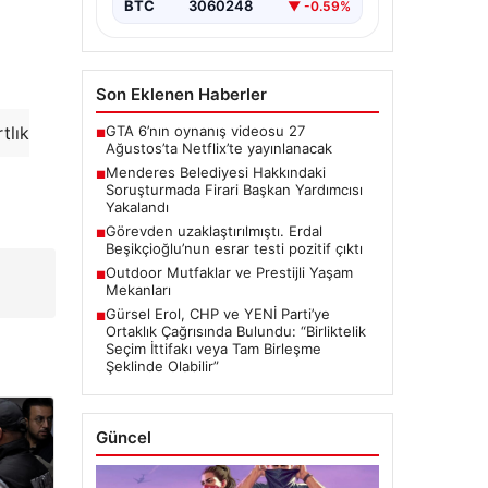
Belediye Başkan Yardımcısı…
BTC
3060248
▼ -0.59%
Son Eklenen Haberler
GTA 6’nın oynanış videosu 27
tlık
■
Ağustos’ta Netflix’te yayınlanacak
Menderes Belediyesi Hakkındaki
■
Soruşturmada Firari Başkan Yardımcısı
Yakalandı
Görevden uzaklaştırılmıştı. Erdal
■
Beşikçioğlu’nun esrar testi pozitif çıktı
Outdoor Mutfaklar ve Prestijli Yaşam
■
Mekanları
Gürsel Erol, CHP ve YENİ Parti’ye
■
Ortaklık Çağrısında Bulundu: “Birliktelik
Seçim İttifakı veya Tam Birleşme
Şeklinde Olabilir”
Güncel