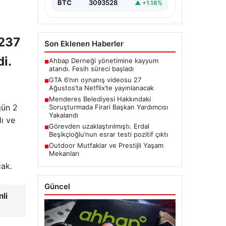
BTC
3093528
▲ +1.16%
 237
Son Eklenen Haberler
di.
Ahbap Derneği yönetimine kayyum
■
atandı. Fesih süreci başladı
GTA 6’nın oynanış videosu 27
■
Ağustos’ta Netflix’te yayınlanacak
Menderes Belediyesi Hakkındaki
■
gün 2
Soruşturmada Firari Başkan Yardımcısı
Yakalandı
lı ve
Görevden uzaklaştırılmıştı. Erdal
■
Beşikçioğlu’nun esrar testi pozitif çıktı
Outdoor Mutfaklar ve Prestijli Yaşam
■
Mekanları
cak.
Güncel
li