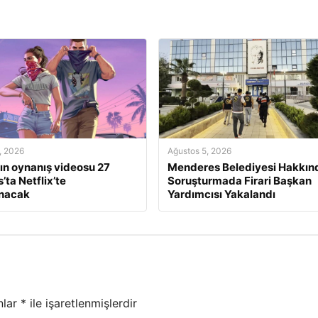
, 2026
Ağustos 5, 2026
ın oynanış videosu 27
Menderes Belediyesi Hakkın
’ta Netflix’te
Soruşturmada Firari Başkan
anacak
Yardımcısı Yakalandı
nlar
*
ile işaretlenmişlerdir