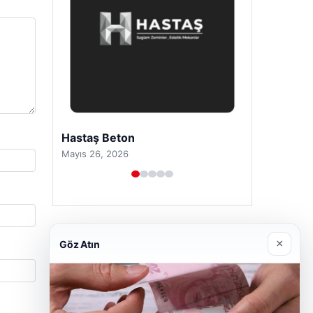
Enes Kaplan Avukatlık Bürosu
Nisan 28, 2026
×
Göz Atın