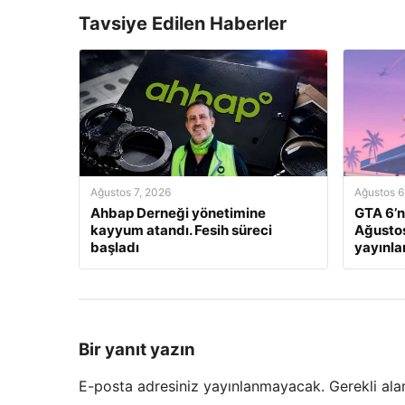
Tavsiye Edilen Haberler
Ağustos 7, 2026
Ağustos 6
Ahbap Derneği yönetimine
GTA 6’n
kayyum atandı. Fesih süreci
Ağustos
başladı
yayınl
Bir yanıt yazın
E-posta adresiniz yayınlanmayacak.
Gerekli ala