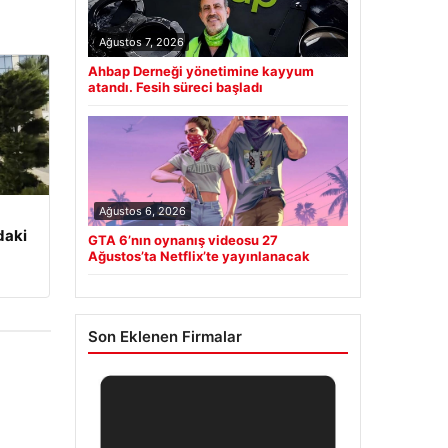
Ağustos 7, 2026
Ahbap Derneği yönetimine kayyum
atandı. Fesih süreci başladı
Ağustos 6, 2026
daki
GTA 6’nın oynanış videosu 27
Ağustos’ta Netflix’te yayınlanacak
Son Eklenen Firmalar