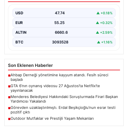
{“title”: “GTA 6’nın Heyecanlandıran Oynanış Videosu 27
Ağustos’ta Netflix’te Yayınlanacak”, “content”: “ Güçlü
USD
47.74
▲ +0.18%
beklentilerin…
EUR
55.25
▲ +0.32%
ALTIN
6660.6
▲ +2.59%
BTC
3093528
▲ +1.16%
Son Eklenen Haberler
Ahbap Derneği yönetimine kayyum atandı. Fesih süreci
■
başladı
GTA 6’nın oynanış videosu 27 Ağustos’ta Netflix’te
■
yayınlanacak
Menderes Belediyesi Hakkındaki Soruşturmada Firari Başkan
■
Yardımcısı Yakalandı
Görevden uzaklaştırılmıştı. Erdal Beşikçioğlu’nun esrar testi
■
pozitif çıktı
Outdoor Mutfaklar ve Prestijli Yaşam Mekanları
■