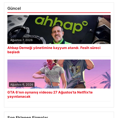
Güncel
Ağustos 7, 2026
Ahbap Derneği yönetimine kayyum atandı. Fesih süreci
başladı
Ağustos 6, 2026
GTA 6’nın oynanış videosu 27 Ağustos’ta Netflix’te
yayınlanacak
Son Eklenen Firmalar