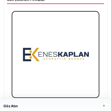
×
Göz Atın
Enes Kaplan Avukatlık Bürosu