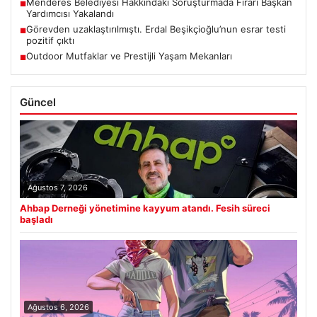
Menderes Belediyesi Hakkındaki Soruşturmada Firari Başkan
■
Yardımcısı Yakalandı
Görevden uzaklaştırılmıştı. Erdal Beşikçioğlu’nun esrar testi
■
pozitif çıktı
Outdoor Mutfaklar ve Prestijli Yaşam Mekanları
■
Güncel
Ağustos 7, 2026
Ahbap Derneği yönetimine kayyum atandı. Fesih süreci
başladı
Ağustos 6, 2026