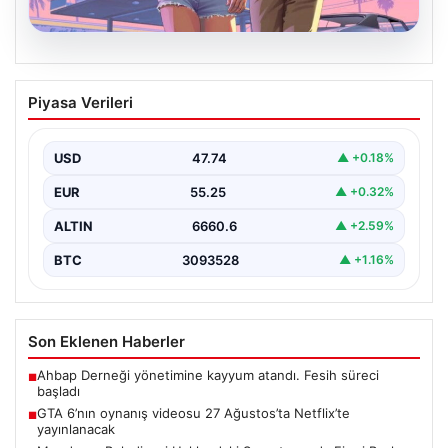
06.08.2026
GTA 6’nın oynanış videosu 27
Piyasa Verileri
Ağustos’ta Netflix’te yayınlanacak
{“title”: “GTA 6’nın Heyecanlandıran Oynanış Videosu 27
Ağustos’ta Netflix’te Yayınlanacak”, “content”: “ Güçlü
USD
47.74
▲ +0.18%
beklentilerin…
EUR
55.25
▲ +0.32%
ALTIN
6660.6
▲ +2.59%
BTC
3093528
▲ +1.16%
Son Eklenen Haberler
Ahbap Derneği yönetimine kayyum atandı. Fesih süreci
■
başladı
GTA 6’nın oynanış videosu 27 Ağustos’ta Netflix’te
■
yayınlanacak