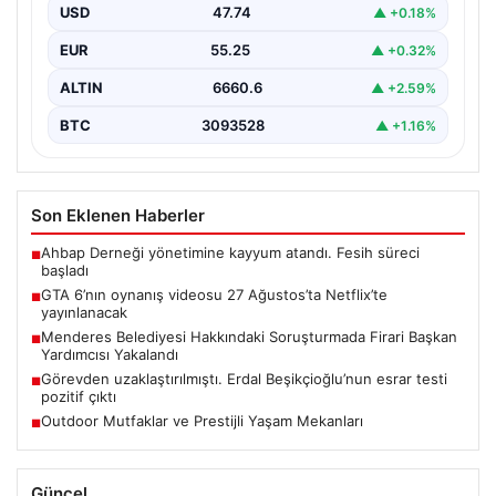
USD
47.74
▲ +0.18%
İzmir’de Menderes Belediyesi’ne yönelik geniş çaplı
soruşturma kapsamında firari olarak aranan Belediye
EUR
55.25
▲ +0.32%
Başkan Yardımcısı…
ALTIN
6660.6
▲ +2.59%
BTC
3093528
▲ +1.16%
Son Eklenen Haberler
Ahbap Derneği yönetimine kayyum atandı. Fesih süreci
■
başladı
GTA 6’nın oynanış videosu 27 Ağustos’ta Netflix’te
■
yayınlanacak
Menderes Belediyesi Hakkındaki Soruşturmada Firari Başkan
■
Yardımcısı Yakalandı
Görevden uzaklaştırılmıştı. Erdal Beşikçioğlu’nun esrar testi
■
pozitif çıktı
Outdoor Mutfaklar ve Prestijli Yaşam Mekanları
■
Güncel