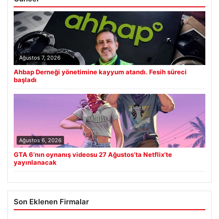
Ağustos 7, 2026
Ahbap Derneği yönetimine kayyum atandı. Fesih süreci
başladı
Ağustos 6, 2026
GTA 6’nın oynanış videosu 27 Ağustos’ta Netflix’te
yayınlanacak
Son Eklenen Firmalar