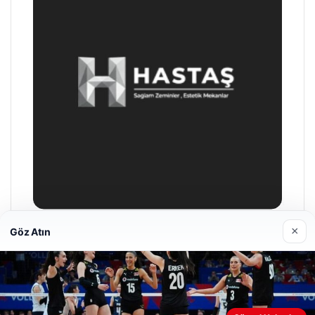
×
Göz Atın
Enes Kaplan Avukatlık Bürosu
Nisan 28, 2026
Web sitemizi nasıl kullandığınızı daha iyi anlayabilmek,