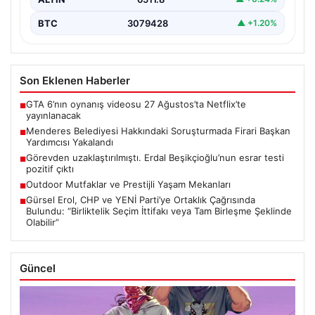
BTC
3079428
▲ +1.20%
Son Eklenen Haberler
GTA 6’nın oynanış videosu 27 Ağustos’ta Netflix’te
■
yayınlanacak
Menderes Belediyesi Hakkındaki Soruşturmada Firari Başkan
■
Yardımcısı Yakalandı
Görevden uzaklaştırılmıştı. Erdal Beşikçioğlu’nun esrar testi
■
pozitif çıktı
Outdoor Mutfaklar ve Prestijli Yaşam Mekanları
■
Gürsel Erol, CHP ve YENİ Parti’ye Ortaklık Çağrısında
■
Bulundu: “Birliktelik Seçim İttifakı veya Tam Birleşme Şeklinde
Olabilir”
Güncel