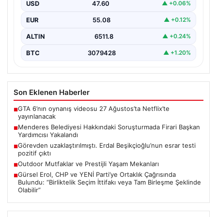
USD
47.60
▲ +0.06%
İzmir’de Menderes Belediyesi’ne yönelik geniş çaplı
soruşturma kapsamında firari olarak aranan Belediye
EUR
55.08
▲ +0.12%
Başkan Yardımcısı…
ALTIN
6511.8
▲ +0.24%
BTC
3079428
▲ +1.20%
Son Eklenen Haberler
GTA 6’nın oynanış videosu 27 Ağustos’ta Netflix’te
■
yayınlanacak
Menderes Belediyesi Hakkındaki Soruşturmada Firari Başkan
■
Yardımcısı Yakalandı
Görevden uzaklaştırılmıştı. Erdal Beşikçioğlu’nun esrar testi
■
pozitif çıktı
Outdoor Mutfaklar ve Prestijli Yaşam Mekanları
■
Gürsel Erol, CHP ve YENİ Parti’ye Ortaklık Çağrısında
■
Bulundu: “Birliktelik Seçim İttifakı veya Tam Birleşme Şeklinde
Olabilir”