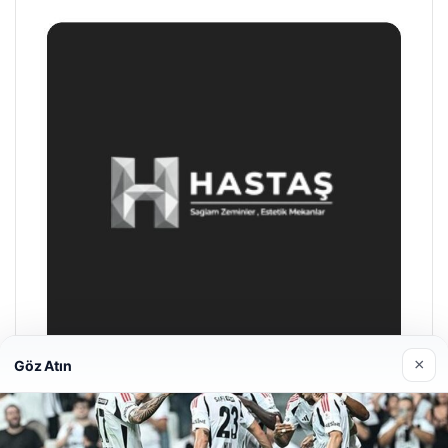
×
Göz Atın
Enes Kaplan Avukatlık Bürosu
Nisan 28, 2026