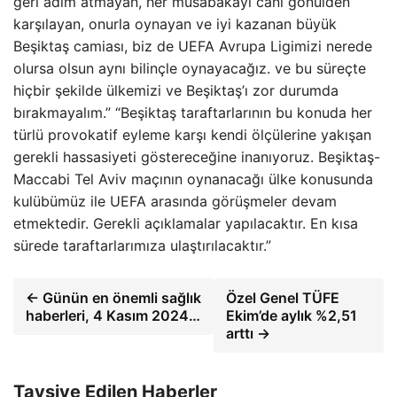
geri adım atmayan, her müsabakayı canı gönülden
karşılayan, onurla oynayan ve iyi kazanan büyük
Beşiktaş camiası, biz de UEFA Avrupa Ligimizi nerede
olursa olsun aynı bilinçle oynayacağız. ve bu süreçte
hiçbir şekilde ülkemizi ve Beşiktaş’ı zor durumda
bırakmayalım.” “Beşiktaş taraftarlarının bu konuda her
türlü provokatif eyleme karşı kendi ölçülerine yakışan
gerekli hassasiyeti göstereceğine inanıyoruz. Beşiktaş-
Maccabi Tel Aviv maçının oynanacağı ülke konusunda
kulübümüz ile UEFA arasında görüşmeler devam
etmektedir. Gerekli açıklamalar yapılacaktır. En kısa
sürede taraftarlarımıza ulaştırılacaktır.”
← Günün en önemli sağlık
Özel Genel TÜFE
haberleri, 4 Kasım 2024…
Ekim’de aylık %2,51
arttı →
Tavsiye Edilen Haberler