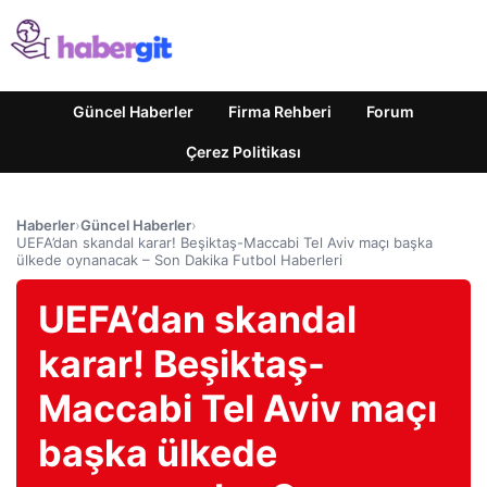
Güncel Haberler
Firma Rehberi
Forum
Çerez Politikası
Haberler
›
Güncel Haberler
›
UEFA’dan skandal karar! Beşiktaş-Maccabi Tel Aviv maçı başka
ülkede oynanacak – Son Dakika Futbol Haberleri
UEFA’dan skandal
karar! Beşiktaş-
Maccabi Tel Aviv maçı
başka ülkede