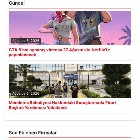
Güncel
Ağustos 6, 2026
GTA 6’nın oynanış videosu 27 Ağustos’ta Netflix’te
yayınlanacak
Ağustos 5, 2026
Menderes Belediyesi Hakkındaki Soruşturmada Firari
Başkan Yardımcısı Yakalandı
Son Eklenen Firmalar