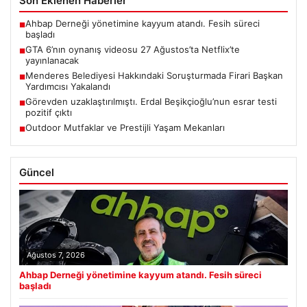
Son Eklenen Haberler
Ahbap Derneği yönetimine kayyum atandı. Fesih süreci
■
başladı
GTA 6’nın oynanış videosu 27 Ağustos’ta Netflix’te
■
yayınlanacak
Menderes Belediyesi Hakkındaki Soruşturmada Firari Başkan
■
Yardımcısı Yakalandı
Görevden uzaklaştırılmıştı. Erdal Beşikçioğlu’nun esrar testi
■
pozitif çıktı
Outdoor Mutfaklar ve Prestijli Yaşam Mekanları
■
Güncel
Ağustos 7, 2026
Ahbap Derneği yönetimine kayyum atandı. Fesih süreci
başladı