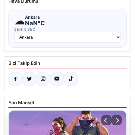
Hava Durumu
☁
Ankara
NaN°C
ŞEHIR SEÇ
Bizi Takip Edin
Yan Manşet