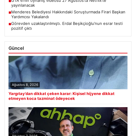
GTA 6’nın oynanış videosu 27 Ağustos’ta Netflix’te
■
yayınlanacak
Menderes Belediyesi Hakkındaki Soruşturmada Firari Başkan
■
Yardımcısı Yakalandı
Görevden uzaklaştırılmıştı. Erdal Beşikçioğlu’nun esrar testi
■
pozitif çıktı
Güncel
Ağustos 8, 2026
Yargıtay’dan dikkat çeken karar: Kişisel hijyene dikkat
etmeyen koca tazminat ödeyecek
Ağustos 7, 2026