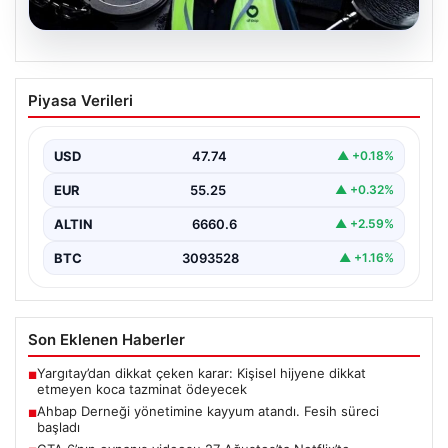
07.08.2026
Ahbap Derneği yönetimine kayyum
Piyasa Verileri
atandı. Fesih süreci başladı
USD
47.74
▲ +0.18%
EUR
55.25
▲ +0.32%
ALTIN
6660.6
▲ +2.59%
BTC
3093528
▲ +1.16%
Son Eklenen Haberler
Yargıtay’dan dikkat çeken karar: Kişisel hijyene dikkat
■
etmeyen koca tazminat ödeyecek
Ahbap Derneği yönetimine kayyum atandı. Fesih süreci
■
başladı