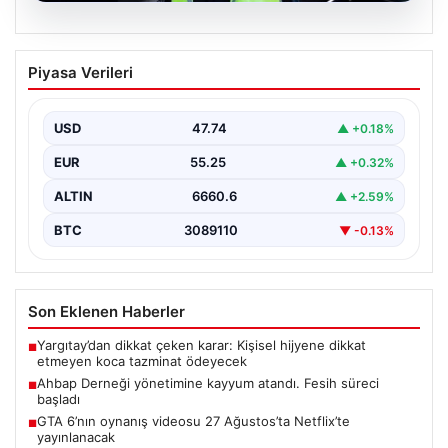
07.08.2026
Ahbap Derneği yönetimine kayyum
Piyasa Verileri
atandı. Fesih süreci başladı
USD
47.74
▲ +0.18%
EUR
55.25
▲ +0.32%
ALTIN
6660.6
▲ +2.59%
BTC
3089110
▼ -0.13%
Son Eklenen Haberler
Yargıtay’dan dikkat çeken karar: Kişisel hijyene dikkat
■
etmeyen koca tazminat ödeyecek
Ahbap Derneği yönetimine kayyum atandı. Fesih süreci
■
başladı
GTA 6’nın oynanış videosu 27 Ağustos’ta Netflix’te
■
yayınlanacak