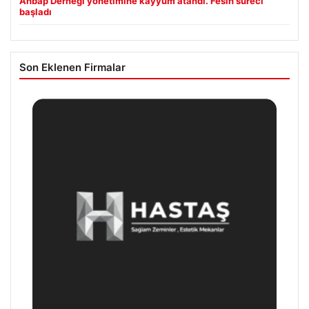
Ahbap Derneği yönetimine kayyum atandı. Fesih süreci
başladı
Son Eklenen Firmalar