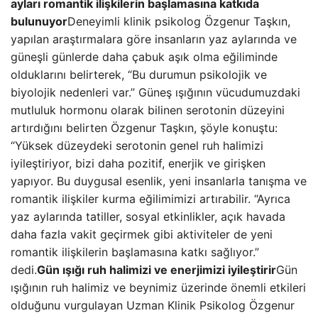
ayları romantik ilişkilerin başlamasına katkıda
bulunuyor
Deneyimli klinik psikolog Özgenur Taşkın,
yapılan araştırmalara göre insanların yaz aylarında ve
güneşli günlerde daha çabuk aşık olma eğiliminde
olduklarını belirterek, “Bu durumun psikolojik ve
biyolojik nedenleri var.” Güneş ışığının vücudumuzdaki
mutluluk hormonu olarak bilinen serotonin düzeyini
artırdığını belirten Özgenur Taşkın, şöyle konuştu:
“Yüksek düzeydeki serotonin genel ruh halimizi
iyileştiriyor, bizi daha pozitif, enerjik ve girişken
yapıyor. Bu duygusal esenlik, yeni insanlarla tanışma ve
romantik ilişkiler kurma eğilimimizi artırabilir. “Ayrıca
yaz aylarında tatiller, sosyal etkinlikler, açık havada
daha fazla vakit geçirmek gibi aktiviteler de yeni
romantik ilişkilerin başlamasına katkı sağlıyor.”
dedi.
Gün ışığı ruh halimizi ve enerjimizi iyileştirir
Gün
ışığının ruh halimiz ve beynimiz üzerinde önemli etkileri
olduğunu vurgulayan Uzman Klinik Psikolog Özgenur