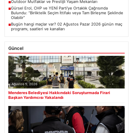
Outdoor Mutfaklar ve Prestijli Yaşam Mekanları
■
Gürsel Erol, CHP ve YENİ Parti’ye Ortaklık Çağrısında
■
Bulundu: “Birliktelik Seçim İttifakı veya Tam Birleşme Şeklinde
Olabilir”
Bugün hangi maçlar var? 02 Ağustos Pazar 2026 günün maç
■
programı, saatleri ve kanalları
Güncel
Ağustos 5, 2026
Menderes Belediyesi Hakkındaki Soruşturmada Firari
Başkan Yardımcısı Yakalandı