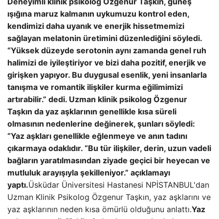
Deneyimli klinik psikolog Özgenur Taşkın, güneş
ışığına maruz kalmanın uykumuzu kontrol eden,
kendimizi daha uyanık ve enerjik hissetmemizi
sağlayan melatonin üretimini düzenlediğini söyledi.
“Yüksek düzeyde serotonin aynı zamanda genel ruh
halimizi de iyileştiriyor ve bizi daha pozitif, enerjik ve
girişken yapıyor. Bu duygusal esenlik, yeni insanlarla
tanışma ve romantik ilişkiler kurma eğilimimizi
artırabilir.” dedi. Uzman klinik psikolog Özgenur
Taşkın da yaz aşklarının genellikle kısa süreli
olmasının nedenlerine değinerek, şunları söyledi:
“Yaz aşkları genellikle eğlenmeye ve anın tadını
çıkarmaya odaklıdır. “Bu tür ilişkiler, derin, uzun vadeli
bağların yaratılmasından ziyade geçici bir heyecan ve
mutluluk arayışıyla şekilleniyor.” açıklamayı
yaptı.
Üsküdar Üniversitesi Hastanesi NPİSTANBUL'dan
Uzman Klinik Psikolog Özgenur Taşkın, yaz aşklarını ve
yaz aşklarının neden kısa ömürlü olduğunu anlattı.
Yaz