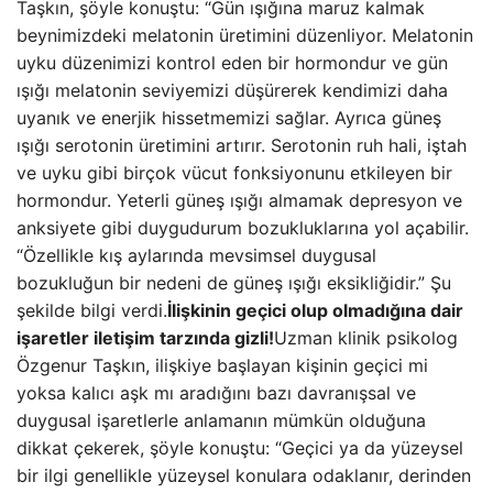
Taşkın, şöyle konuştu: “Gün ışığına maruz kalmak
beynimizdeki melatonin üretimini düzenliyor. Melatonin
uyku düzenimizi kontrol eden bir hormondur ve gün
ışığı melatonin seviyemizi düşürerek kendimizi daha
uyanık ve enerjik hissetmemizi sağlar. Ayrıca güneş
ışığı serotonin üretimini artırır. Serotonin ruh hali, iştah
ve uyku gibi birçok vücut fonksiyonunu etkileyen bir
hormondur. Yeterli güneş ışığı almamak depresyon ve
anksiyete gibi duygudurum bozukluklarına yol açabilir.
“Özellikle kış aylarında mevsimsel duygusal
bozukluğun bir nedeni de güneş ışığı eksikliğidir.” Şu
şekilde bilgi verdi.
İlişkinin geçici olup olmadığına dair
işaretler iletişim tarzında gizli!
Uzman klinik psikolog
Özgenur Taşkın, ilişkiye başlayan kişinin geçici mi
yoksa kalıcı aşk mı aradığını bazı davranışsal ve
duygusal işaretlerle anlamanın mümkün olduğuna
dikkat çekerek, şöyle konuştu: “Geçici ya da yüzeysel
bir ilgi genellikle yüzeysel konulara odaklanır, derinden