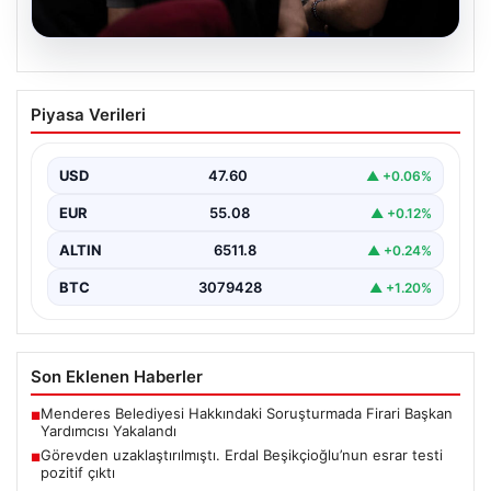
05.08.2026
Görevden uzaklaştırılmıştı. Erdal
Piyasa Verileri
Beşikçioğlu’nun esrar testi pozitif çıktı
{“title”: “Erdal Beşikçioğlu’nun Esrar Testi Pozitif Çıktı ve
Soruşturmalarda Güncel Gelişmeler”, “content”: “
USD
47.60
▲ +0.06%
Ankara’da…
EUR
55.08
▲ +0.12%
ALTIN
6511.8
▲ +0.24%
BTC
3079428
▲ +1.20%
Son Eklenen Haberler
Menderes Belediyesi Hakkındaki Soruşturmada Firari Başkan
■
Yardımcısı Yakalandı
Görevden uzaklaştırılmıştı. Erdal Beşikçioğlu’nun esrar testi
■
pozitif çıktı