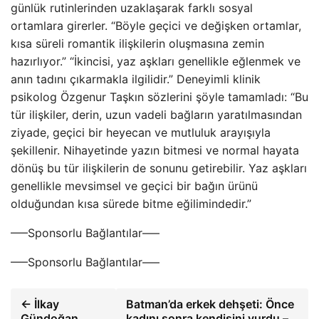
günlük rutinlerinden uzaklaşarak farklı sosyal
ortamlara girerler. “Böyle geçici ve değişken ortamlar,
kısa süreli romantik ilişkilerin oluşmasına zemin
hazırlıyor.” “İkincisi, yaz aşkları genellikle eğlenmek ve
anın tadını çıkarmakla ilgilidir.” Deneyimli klinik
psikolog Özgenur Taşkın sözlerini şöyle tamamladı: “Bu
tür ilişkiler, derin, uzun vadeli bağların yaratılmasından
ziyade, geçici bir heyecan ve mutluluk arayışıyla
şekillenir. Nihayetinde yazın bitmesi ve normal hayata
dönüş bu tür ilişkilerin de sonunu getirebilir. Yaz aşkları
genellikle mevsimsel ve geçici bir bağın ürünü
olduğundan kısa sürede bitme eğilimindedir.”
—–Sponsorlu Bağlantılar—–
—–Sponsorlu Bağlantılar—–
← İlkay
Batman’da erkek dehşeti: Önce
Gündoğan
kadını sonra kendisini vurdu –