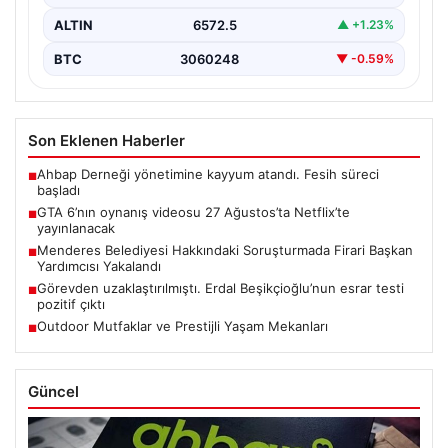
ALTIN
6572.5
▲ +1.23%
BTC
3060248
▼ -0.59%
Son Eklenen Haberler
Ahbap Derneği yönetimine kayyum atandı. Fesih süreci
■
başladı
GTA 6’nın oynanış videosu 27 Ağustos’ta Netflix’te
■
yayınlanacak
Menderes Belediyesi Hakkındaki Soruşturmada Firari Başkan
■
Yardımcısı Yakalandı
Görevden uzaklaştırılmıştı. Erdal Beşikçioğlu’nun esrar testi
■
pozitif çıktı
Outdoor Mutfaklar ve Prestijli Yaşam Mekanları
■
Güncel