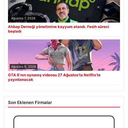
Ağustos 7, 2026
Ahbap Derneği yönetimine kayyum atandı. Fesih süreci
başladı
Ağustos 6, 2026
GTA 6’nın oynanış videosu 27 Ağustos’ta Netflix’te
yayınlanacak
Son Eklenen Firmalar