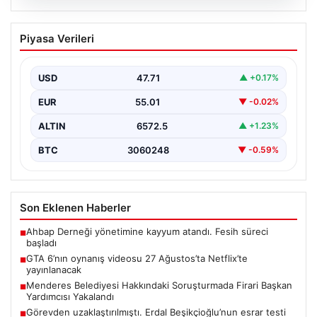
06.08.2026
GTA 6’nın oynanış videosu 27
Piyasa Verileri
Ağustos’ta Netflix’te yayınlanacak
{“title”: “GTA 6’nın Heyecanlandıran Oynanış Videosu 27
Ağustos’ta Netflix’te Yayınlanacak”, “content”: “ Güçlü
USD
47.71
▲ +0.17%
beklentilerin…
EUR
55.01
▼ -0.02%
ALTIN
6572.5
▲ +1.23%
BTC
3060248
▼ -0.59%
Son Eklenen Haberler
Ahbap Derneği yönetimine kayyum atandı. Fesih süreci
■
başladı
GTA 6’nın oynanış videosu 27 Ağustos’ta Netflix’te
■
yayınlanacak
Menderes Belediyesi Hakkındaki Soruşturmada Firari Başkan
■
Yardımcısı Yakalandı
Görevden uzaklaştırılmıştı. Erdal Beşikçioğlu’nun esrar testi
■