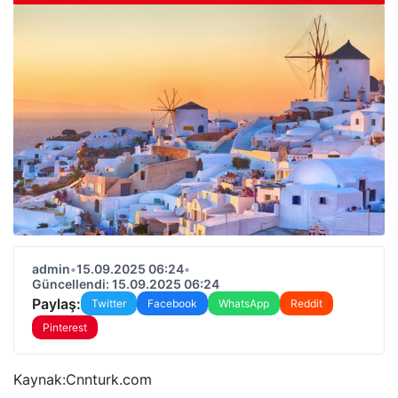
admin
•
15.09.2025 06:24
•
Güncellendi: 15.09.2025 06:24
Paylaş:
Twitter
Facebook
WhatsApp
Reddit
Pinterest
Kaynak:
Cnnturk.com