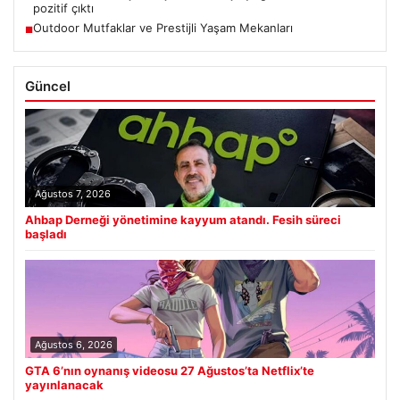
pozitif çıktı
Outdoor Mutfaklar ve Prestijli Yaşam Mekanları
■
Güncel
Ağustos 7, 2026
Ahbap Derneği yönetimine kayyum atandı. Fesih süreci
başladı
Ağustos 6, 2026
GTA 6’nın oynanış videosu 27 Ağustos’ta Netflix’te
yayınlanacak