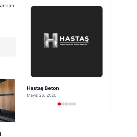
 yandan
Enes Kaplan Avukatlık Bürosu
Nisan 28, 2026
i