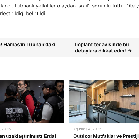
andı. Lübnanlı yetkililer olaydan İsrail'i sorumlu tuttu. Öte
ştirildiği belirtildi.
a! Hamas'ın Lübnan'daki
İmplant tedavisinde bu
detaylara dikkat edin! →
, 2026
Ağustos 4, 2026
n uzaklaştırılmıştı. Erdal
Outdoor Mutfaklar ve Prestijl