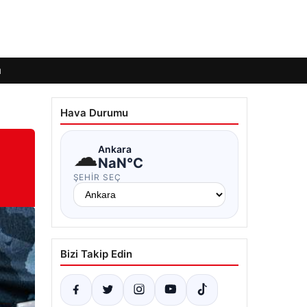
ı
Hava Durumu
☁
Ankara
NaN°C
ŞEHIR SEÇ
Bizi Takip Edin