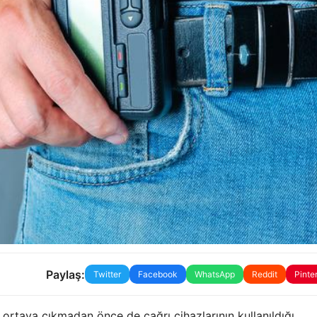
Paylaş:
Twitter
Facebook
WhatsApp
Reddit
Pinte
ı ortaya çıkmadan önce de çağrı cihazlarının kullanıldığı