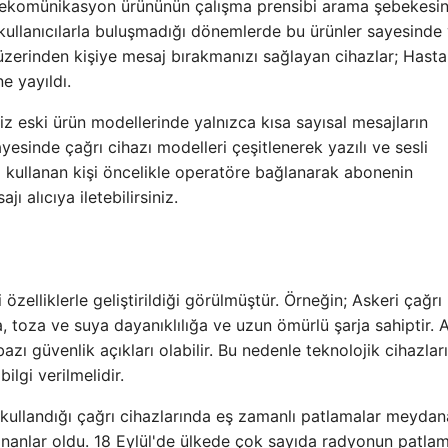
 telekomünikasyon ürününün çalışma prensibi arama şebekesin
 kullanıcılarla buluşmadığı dönemlerde bu ürünler sayesinde 
 üzerinden kişiye mesaj bırakmanızı sağlayan cihazlar; Hasta
ne yayıldı.
eniz eski ürün modellerinde yalnızca kısa sayısal mesajların
ayesinde çağrı cihazı modelleri çeşitlenerek yazılı ve sesli
zı kullanan kişi öncelikle operatöre bağlanarak abonenin
 alıcıya iletebilirsiniz.
i özelliklerle geliştirildiği görülmüştür. Örneğin; Askeri çağrı
, toza ve suya dayanıklılığa ve uzun ömürlü şarja sahiptir.
zı güvenlik açıkları olabilir. Bu nedenle teknolojik cihazları
ilgi verilmelidir.
 kullandığı çağrı cihazlarında eş zamanlı patlamalar meydan
ananlar oldu. 18 Eylül'de ülkede çok sayıda radyonun patlam