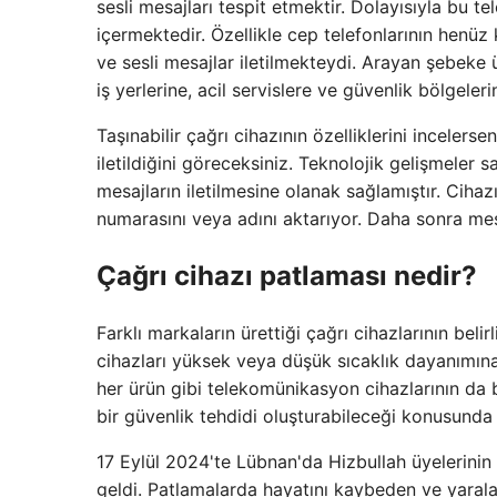
sesli mesajları tespit etmektir. Dolayısıyla bu
içermektedir. Özellikle cep telefonlarının henüz
ve sesli mesajlar iletilmekteydi. Arayan şebeke
iş yerlerine, acil servislere ve güvenlik bölgeleri
Taşınabilir çağrı cihazının özelliklerini incelers
iletildiğini göreceksiniz. Teknolojik gelişmeler s
mesajların iletilmesine olanak sağlamıştır. Ciha
numarasını veya adını aktarıyor. Daha sonra mesajı
Çağrı cihazı patlaması nedir?
Farklı markaların ürettiği çağrı cihazlarının belirl
cihazları yüksek veya düşük sıcaklık dayanımına
her ürün gibi telekomünikasyon cihazlarının da ba
bir güvenlik tehdidi oluşturabileceği konusunda b
17 Eylül 2024'te Lübnan'da Hizbullah üyelerinin
geldi. Patlamalarda hayatını kaybeden ve yaral