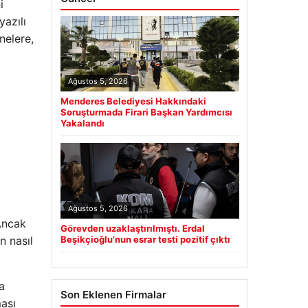
i
yazılı
nelere,
Ağustos 5, 2026
Menderes Belediyesi Hakkındaki
Soruşturmada Firari Başkan Yardımcısı
Yakalandı
Ağustos 5, 2026
 Ancak
Görevden uzaklaştırılmıştı. Erdal
n nasıl
Beşikçioğlu’nun esrar testi pozitif çıktı
a
Son Eklenen Firmalar
ası