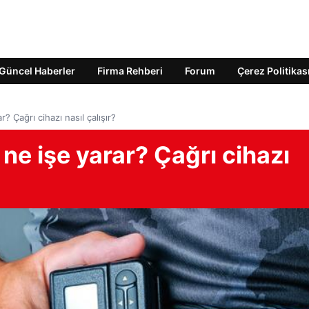
Güncel Haberler
Firma Rehberi
Forum
Çerez Politikas
r? Çağrı cihazı nasıl çalışır?
 ne işe yarar? Çağrı cihazı