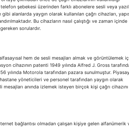
telefon şebekesi üzerinden farklı abonelere sesli veya yazıl
e gibi alanlarda yaygın olarak kullanılan çağrı cihazları, yapı
andırılmaktadır. Bu cihazların nasıl çalıştığı ve zaman içinde
i gereken sorulardır.
 alfasayısal hem de sesli mesajları almak ve görüntülemek iç
syon cihazının patenti 1949 yılında Alfred J. Gross tarafın
 1956 yılında Motorola tarafından pazara sunulmuştur. Piyasa
 hastane yöneticileri ve personel tarafından yaygın olarak
i mesajları anında izlemek isteyen birçok kişi çağrı cihazını
 internet bağlantısı olmadan çalışan kişiye gelen alfanümerik 