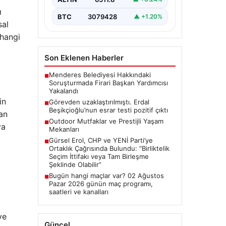
Gelişmeler”, “content”: “
ı
Ankara’da…
BTC
3079428
▲ +1.20%
sal
 hangi
Son Eklenen Haberler
Menderes Belediyesi Hakkındaki
■
Soruşturmada Firari Başkan Yardımcısı
Yakalandı
in
Görevden uzaklaştırılmıştı. Erdal
■
Beşikçioğlu’nun esrar testi pozitif çıktı
dan
Outdoor Mutfaklar ve Prestijli Yaşam
■
ya
Mekanları
Gürsel Erol, CHP ve YENİ Parti’ye
■
Ortaklık Çağrısında Bulundu: “Birliktelik
Seçim İttifakı veya Tam Birleşme
Şeklinde Olabilir”
Bugün hangi maçlar var? 02 Ağustos
■
Pazar 2026 günün maç programı,
saatleri ve kanalları
ve
Güncel