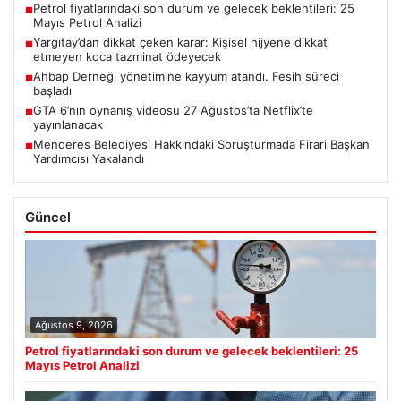
Petrol fiyatlarındaki son durum ve gelecek beklentileri: 25
■
Mayıs Petrol Analizi
Yargıtay’dan dikkat çeken karar: Kişisel hijyene dikkat
■
etmeyen koca tazminat ödeyecek
Ahbap Derneği yönetimine kayyum atandı. Fesih süreci
■
başladı
GTA 6’nın oynanış videosu 27 Ağustos’ta Netflix’te
■
yayınlanacak
Menderes Belediyesi Hakkındaki Soruşturmada Firari Başkan
■
Yardımcısı Yakalandı
Güncel
Ağustos 9, 2026
Petrol fiyatlarındaki son durum ve gelecek beklentileri: 25
Mayıs Petrol Analizi