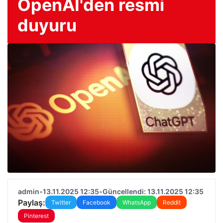
OpenAI'den resmi
duyuru
admin
•
13.11.2025 12:35
•
Güncellendi: 13.11.2025 12:35
Paylaş:
Twitter
Facebook
WhatsApp
Reddit
Pinterest