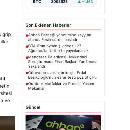
BTC
3093528
▲ +1.16%
Son Eklenen Haberler
 grip
Ahbap Derneği yönetimine kayyum
■
atandı. Fesih süreci başladı
ülke
GTA 6’nın oynanış videosu 27
■
Ağustos’ta Netflix’te yayınlanacak
Menderes Belediyesi Hakkındaki
■
Soruşturmada Firari Başkan Yardımcısı
Yakalandı
Görevden uzaklaştırılmıştı. Erdal
■
Beşikçioğlu’nun esrar testi pozitif çıktı
tif
Outdoor Mutfaklar ve Prestijli Yaşam
■
metin
Mekanları
sitesi
ma ve
Güncel