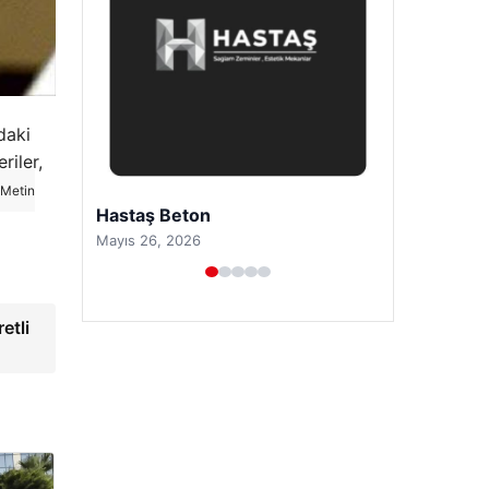
daki
riler,
 Metin
Enes Kaplan Avukatlık Bürosu
Nisan 28, 2026
etli