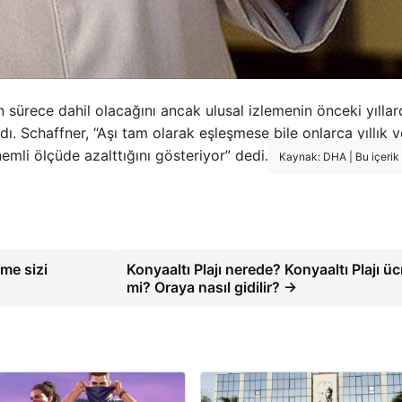
n sürece dahil olacağını ancak ulusal izlemenin önceki yıllar
. Schaffner, “Aşı tam olarak eşleşmese bile onlarca yıllık ve
emli ölçüde azalttığını gösteriyor” dedi.
Kaynak: DHA | Bu içerik
şme sizi
Konyaaltı Plajı nerede? Konyaaltı Plajı ücr
mi? Oraya nasıl gidilir? →