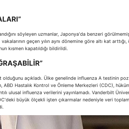
ALARI”
aşandığını söyleyen uzmanlar, Japonya'da benzeri görülmemiş
vakalarının geçen yılın aynı dönemine göre altı kat arttığı, 
n kısmen kapatıldığı bildirildi.
ĞRAŞABİLİR”
t olduğunu açıkladı. Ülke genelinde influenza A testinin pozi
en, ABD Hastalık Kontrol ve Önleme Merkezleri (CDC), hükü
ılı ulusal influenza verilerini yayınlamadı. Vanderbilt Üniver
DC'deki büyük ölçekli işten çıkarmalar nedeniyle veri topla
i.