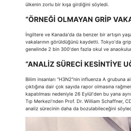
ülkenin zorlu bir kışa girdiğini söyledi.
“ÖRNEĞİ OLMAYAN GRİP VAK
İngiltere ve Kanada'da da benzer bir artışın y
vakalarının görüldüğünü kaydetti. Tokyo'da grip 
genelinde 2 bin 300'den fazla okul ve anaokulunu
“ANALİZ SÜRECİ KESİNTİYE U
Bilim insanları “H3N2″nin influenza A grubuna ai
çıktığına dair çok sayıda rapor olmasına rağm
kapatılması nedeniyle 26 Eylül'den bu yana ayrınt
Tıp Merkezi'nden Prof. Dr. William Schaffner, C
analiz sürecinin daha da bozulabileceğini söyled