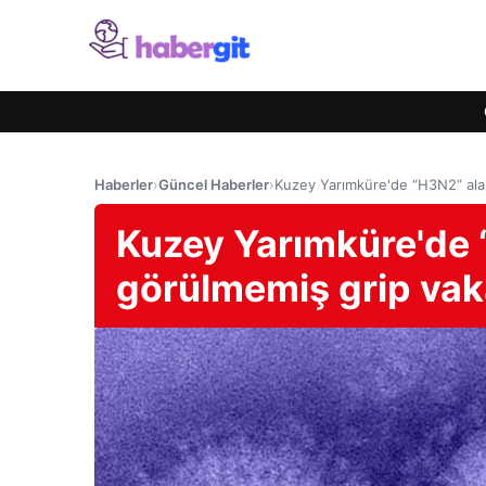
Haberler
›
Güncel Haberler
›
Kuzey Yarımküre'de “H3N2” alar
Kuzey Yarımküre'de 
görülmemiş grip vaka