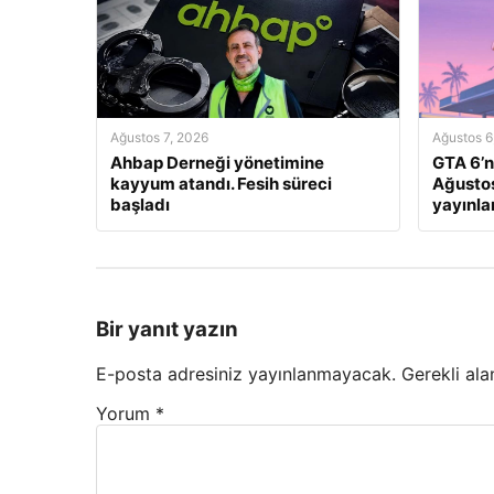
Ağustos 7, 2026
Ağustos 6
Ahbap Derneği yönetimine
GTA 6’n
kayyum atandı. Fesih süreci
Ağustos
başladı
yayınl
Bir yanıt yazın
E-posta adresiniz yayınlanmayacak.
Gerekli ala
Yorum
*