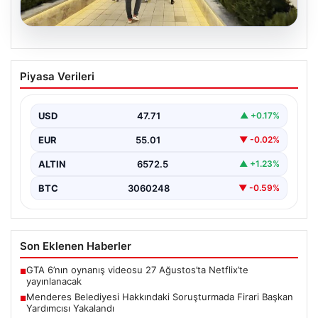
05.08.2026
Menderes Belediyesi Hakkındaki
Piyasa Verileri
Soruşturmada Firari Başkan Yardımcısı
Yakalandı
USD
47.71
▲ +0.17%
İzmir’de Menderes Belediyesi’ne yönelik geniş çaplı
soruşturma kapsamında firari olarak aranan Belediye
EUR
55.01
▼ -0.02%
Başkan Yardımcısı…
ALTIN
6572.5
▲ +1.23%
BTC
3060248
▼ -0.59%
Son Eklenen Haberler
GTA 6’nın oynanış videosu 27 Ağustos’ta Netflix’te
■
yayınlanacak
Menderes Belediyesi Hakkındaki Soruşturmada Firari Başkan
■
Yardımcısı Yakalandı