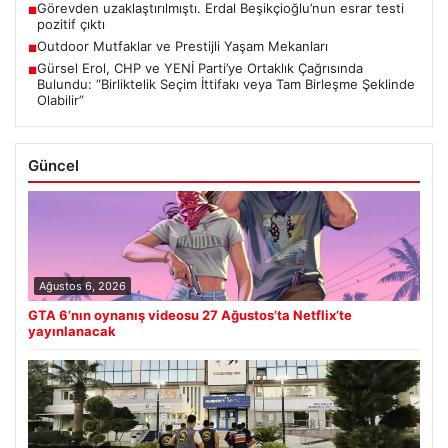
Görevden uzaklaştırılmıştı. Erdal Beşikçioğlu’nun esrar testi
■
pozitif çıktı
Outdoor Mutfaklar ve Prestijli Yaşam Mekanları
■
Gürsel Erol, CHP ve YENİ Parti’ye Ortaklık Çağrısında
■
Bulundu: “Birliktelik Seçim İttifakı veya Tam Birleşme Şeklinde
Olabilir”
Güncel
Ağustos 6, 2026
GTA 6’nın oynanış videosu 27 Ağustos’ta Netflix’te
yayınlanacak