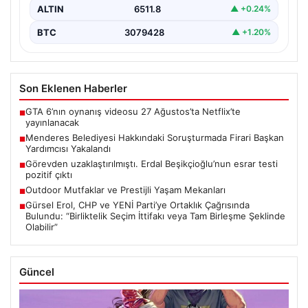
ALTIN
6511.8
▲ +0.24%
BTC
3079428
▲ +1.20%
Son Eklenen Haberler
GTA 6’nın oynanış videosu 27 Ağustos’ta Netflix’te
■
yayınlanacak
Menderes Belediyesi Hakkındaki Soruşturmada Firari Başkan
■
Yardımcısı Yakalandı
Görevden uzaklaştırılmıştı. Erdal Beşikçioğlu’nun esrar testi
■
pozitif çıktı
Outdoor Mutfaklar ve Prestijli Yaşam Mekanları
■
Gürsel Erol, CHP ve YENİ Parti’ye Ortaklık Çağrısında
■
Bulundu: “Birliktelik Seçim İttifakı veya Tam Birleşme Şeklinde
Olabilir”
Güncel