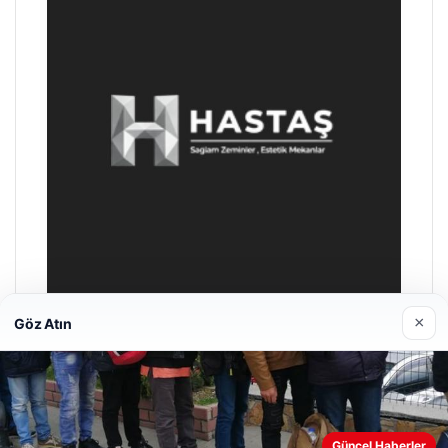
×
Göz Atın
Enes Kaplan Avukatlık Bürosu
Nisan 28, 2026
Güncel Haberler