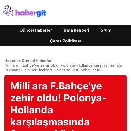
Güncel Haberler
Firma Rehberi
Forum
Çerez Politikası
Haberler
›
Güncel Haberler
›
Milli ara F.Bahçe'ye zehir oldu! Polonya-Hollanda karşılaşmasında
Szymanski'nin sarı-lacivertli takımına kötü haber geldi…
Milli ara F.Bahçe'ye
zehir oldu! Polonya-
Hollanda
karşılaşmasında