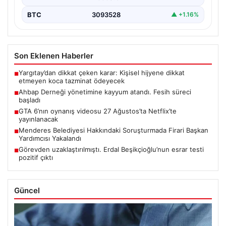
BTC
3093528
▲ +1.16%
Son Eklenen Haberler
Yargıtay’dan dikkat çeken karar: Kişisel hijyene dikkat
■
etmeyen koca tazminat ödeyecek
Ahbap Derneği yönetimine kayyum atandı. Fesih süreci
■
başladı
GTA 6’nın oynanış videosu 27 Ağustos’ta Netflix’te
■
yayınlanacak
Menderes Belediyesi Hakkındaki Soruşturmada Firari Başkan
■
Yardımcısı Yakalandı
Görevden uzaklaştırılmıştı. Erdal Beşikçioğlu’nun esrar testi
■
pozitif çıktı
Güncel