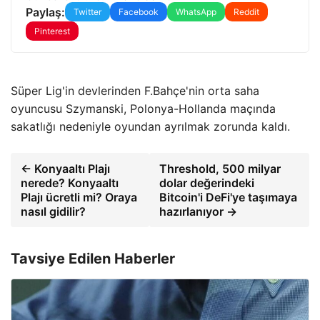
Paylaş:
Twitter
Facebook
WhatsApp
Reddit
Pinterest
Süper Lig'in devlerinden F.Bahçe'nin orta saha
oyuncusu Szymanski, Polonya-Hollanda maçında
sakatlığı nedeniyle oyundan ayrılmak zorunda kaldı.
← Konyaaltı Plajı
Threshold, 500 milyar
nerede? Konyaaltı
dolar değerindeki
Plajı ücretli mi? Oraya
Bitcoin'i DeFi'ye taşımaya
nasıl gidilir?
hazırlanıyor →
Tavsiye Edilen Haberler