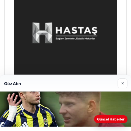
×
Göz Atın
Enes Kaplan Avukatlık Bürosu
Nisan 28, 2026
Güncel Haberler
Web sitemizi nasıl kullandığınızı daha iyi anlayabilmek,