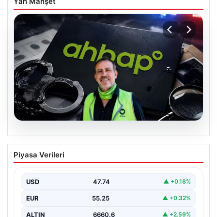
Yan Manşet
07.08.2026
Ahbap Derneği yönetimine kayyum
Piyasa Verileri
atandı. Fesih süreci başladı
USD
47.74
▲ +0.18%
EUR
55.25
▲ +0.32%
ALTIN
6660.6
▲ +2.59%