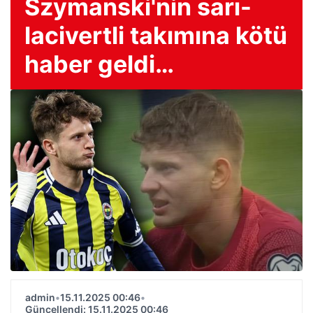
Szymanski'nin sarı-
lacivertli takımına kötü
haber geldi…
admin
•
15.11.2025 00:46
•
Güncellendi: 15.11.2025 00:46