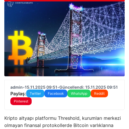
admin
•
15.11.2025 09:51
•
Güncellendi: 15.11.2025 09:51
Paylaş:
Twitter
Facebook
WhatsApp
Reddit
Pinterest
Kripto altyapı platformu Threshold, kurumları merkezi
olmayan finansal protokollerde Bitcoin varlıklarına