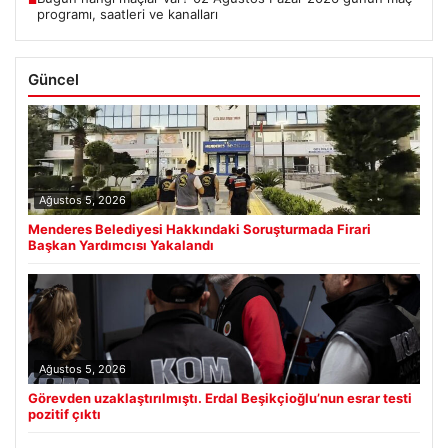
■
programı, saatleri ve kanalları
Güncel
Ağustos 5, 2026
Menderes Belediyesi Hakkındaki Soruşturmada Firari
Başkan Yardımcısı Yakalandı
Ağustos 5, 2026
Görevden uzaklaştırılmıştı. Erdal Beşikçioğlu’nun esrar testi
pozitif çıktı