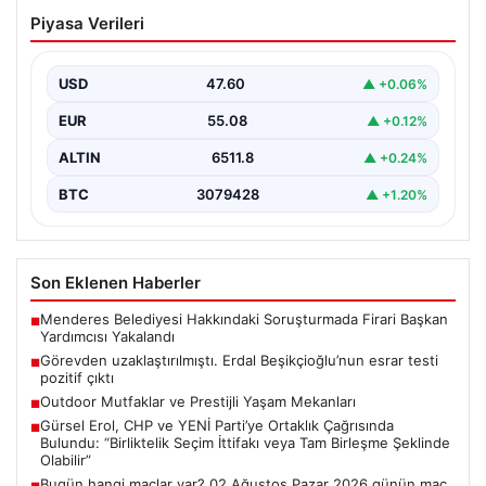
Görevden uzaklaştırılmıştı. Erdal
Piyasa Verileri
Beşikçioğlu’nun esrar testi pozitif çıktı
{“title”: “Erdal Beşikçioğlu’nun Esrar Testi Pozitif Çıktı ve
Soruşturmalarda Güncel Gelişmeler”, “content”: “
USD
47.60
▲ +0.06%
Ankara’da…
EUR
55.08
▲ +0.12%
ALTIN
6511.8
▲ +0.24%
BTC
3079428
▲ +1.20%
Son Eklenen Haberler
Menderes Belediyesi Hakkındaki Soruşturmada Firari Başkan
■
Yardımcısı Yakalandı
Görevden uzaklaştırılmıştı. Erdal Beşikçioğlu’nun esrar testi
■
pozitif çıktı
Outdoor Mutfaklar ve Prestijli Yaşam Mekanları
■
Gürsel Erol, CHP ve YENİ Parti’ye Ortaklık Çağrısında
■
Bulundu: “Birliktelik Seçim İttifakı veya Tam Birleşme Şeklinde
Olabilir”
Bugün hangi maçlar var? 02 Ağustos Pazar 2026 günün maç