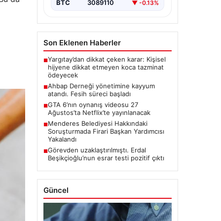
BTC
3089110
▼ -0.13%
Son Eklenen Haberler
Yargıtay’dan dikkat çeken karar: Kişisel
■
hijyene dikkat etmeyen koca tazminat
ödeyecek
Ahbap Derneği yönetimine kayyum
■
atandı. Fesih süreci başladı
GTA 6’nın oynanış videosu 27
■
Ağustos’ta Netflix’te yayınlanacak
Menderes Belediyesi Hakkındaki
■
Soruşturmada Firari Başkan Yardımcısı
Yakalandı
Görevden uzaklaştırılmıştı. Erdal
■
Beşikçioğlu’nun esrar testi pozitif çıktı
Güncel