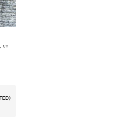
, en
(FED)