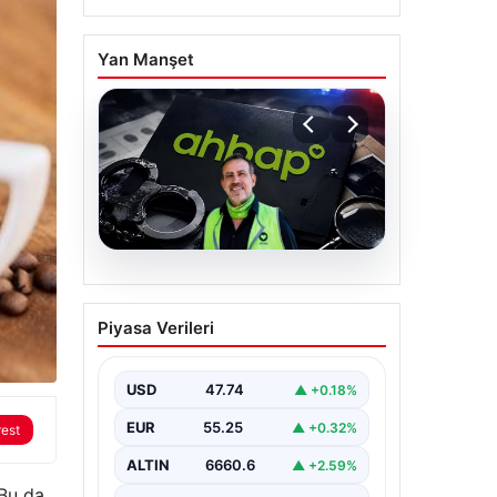
Yan Manşet
07.08.2026
Ahbap Derneği
Piyasa Verileri
yönetimine kayyum
atandı. Fesih süreci
başladı
USD
47.74
▲ +0.18%
EUR
55.25
▲ +0.32%
rest
ALTIN
6660.6
▲ +2.59%
 Bu da