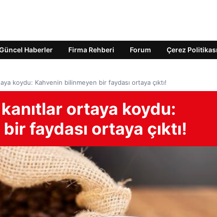
Güncel Haberler
Firma Rehberi
Forum
Çerez Politikas
taya koydu: Kahvenin bilinmeyen bir faydası ortaya çıktı!
 kanıtlar ortaya koydu:
ir faydası ortaya çıktı!