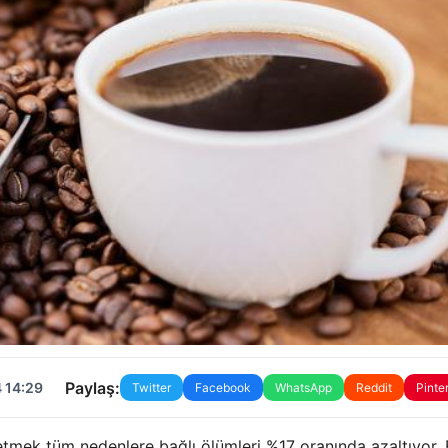
Paylaş:
 14:29
Twitter
Facebook
WhatsApp
Reddit
Pinte
tmek tüm nedenlere bağlı ölümleri %17 oranında azaltıyor.