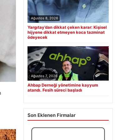
Ağustos 8, 2026
Yargıtay’dan dikkat çeken karar: Kişisel
hijyene dikkat etmeyen koca tazminat
ödeyecek
Ağustos 7, 2026
Ahbap Derneği yönetimine kayyum
atandı. Fesih süreci başladı
n
Son Eklenen Firmalar