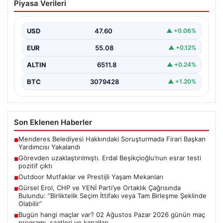
Piyasa Verileri
Beşikçioğlu’nun esrar testi pozitif çıktı
{“title”: “Erdal Beşikçioğlu’nun Esrar Testi Pozitif Çıktı ve
Soruşturmalarda Güncel Gelişmeler”, “content”: “
USD
47.60
▲ +0.06%
Ankara’da…
EUR
55.08
▲ +0.12%
ALTIN
6511.8
▲ +0.24%
BTC
3079428
▲ +1.20%
Son Eklenen Haberler
Menderes Belediyesi Hakkındaki Soruşturmada Firari Başkan
■
Yardımcısı Yakalandı
Görevden uzaklaştırılmıştı. Erdal Beşikçioğlu’nun esrar testi
■
pozitif çıktı
Outdoor Mutfaklar ve Prestijli Yaşam Mekanları
■
Gürsel Erol, CHP ve YENİ Parti’ye Ortaklık Çağrısında
■
Bulundu: “Birliktelik Seçim İttifakı veya Tam Birleşme Şeklinde
Olabilir”
Bugün hangi maçlar var? 02 Ağustos Pazar 2026 günün maç
■
programı, saatleri ve kanalları