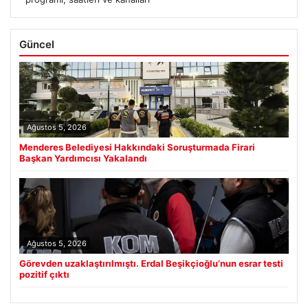
Güncel
Ağustos 5, 2026
Menderes Belediyesi Hakkındaki Soruşturmada Firari
Başkan Yardımcısı Yakalandı
Ağustos 5, 2026
Görevden uzaklaştırılmıştı. Erdal Beşikçioğlu’nun esrar testi
pozitif çıktı