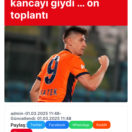
kancayı giydi … ön
toplantı
admin
•
01.03.2025 11:48
•
Güncellendi: 01.03.2025 11:48
Paylaş:
Twitter
Facebook
WhatsApp
Reddit