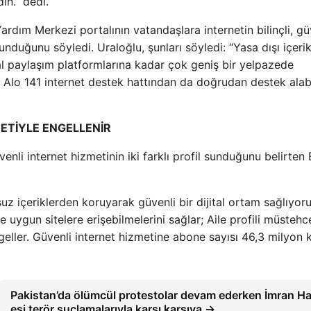
in.” dedi.
ardım Merkezi portalının vatandaşlara internetin bilinçli, gü
duğunu söyledi. Uraloğlu, şunları söyledi: “Yasa dışı içeri
yal paylaşım platformlarına kadar çok geniş bir yelpazede
z Alo 141 internet destek hattından da doğrudan destek alabi
METİYLE ENGELLENİR
nli internet hizmetinin iki farklı profil sunduğunu belirten
suz içeriklerden koruyarak güvenli bir dijital ortam sağlıyoru
 uygun sitelere erişebilmelerini sağlar; Aile profili müstehce
ngeller. Güvenli internet hizmetine abone sayısı 46,3 milyon k
Pakistan’da ölümcül protestolar devam ederken İmran H
eşi terör suçlamalarıyla karşı karşıya →