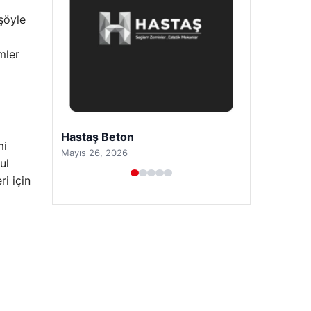
şöyle
mler
Enes Kaplan Avukatlık Bürosu
mi
Nisan 28, 2026
ul
ri için