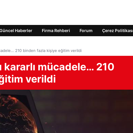
Güncel Haberler
Firma Rehberi
Forum
Çerez Politikas
ücadele… 210 binden fazla kişiye eğitim verildi
şı kararlı mücadele… 210
ğitim verildi