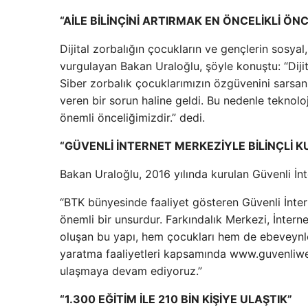
“AİLE BİLİNÇİNİ ARTIRMAK EN ÖNCELİKLİ ÖNC
Dijital zorbalığın çocukların ve gençlerin sosyal, 
vurgulayan Bakan Uraloğlu, şöyle konuştu: “Dijit
Siber zorbalık çocuklarımızın özgüvenini sarsan,
veren bir sorun haline geldi. Bu nedenle teknoloji
önemli önceliğimizdir.” dedi.
“GÜVENLİ İNTERNET MERKEZİYLE BİLİNÇLİ K
Bakan Uraloğlu, 2016 yılında kurulan Güvenli İnt
“BTK bünyesinde faaliyet gösteren Güvenli İntern
önemli bir unsurdur. Farkındalık Merkezi, İnte
oluşan bu yapı, hem çocukları hem de ebeveynleri
yaratma faaliyetleri kapsamında www.guvenliweb
ulaşmaya devam ediyoruz.”
“1.300 EĞİTİM İLE 210 BİN KİŞİYE ULAŞTIK”