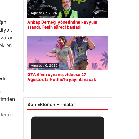
Ağustos 7, 2026
ğını
Ahbap Derneği yönetimine kayyum
atandı. Fesih süreci başladı
diyor.
 zarar
mek en
Ağustos 6, 2026
GTA 6’nın oynanış videosu 27
di:
Ağustos’ta Netflix’te yayınlanacak
n
irimden
Son Eklenen Firmalar
lerine