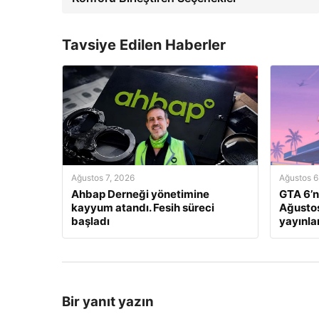
Tavsiye Edilen Haberler
Ağustos 7, 2026
Ağustos 6
Ahbap Derneği yönetimine
GTA 6’n
kayyum atandı. Fesih süreci
Ağustos
başladı
yayınl
Bir yanıt yazın