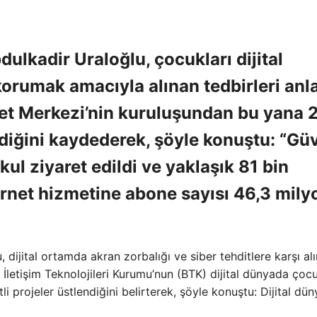
ulkadir Uraloğlu, çocukları dijital
korumak amacıyla alınan tedbirleri anla
net Merkezi’nin kuruluşundan bu yana 
ldiğini kaydederek, şöyle konuştu: “Gü
okul ziyaret edildi ve yaklaşık 81 bin
ternet hizmetine abone sayısı 46,3 mily
 dijital ortamda akran zorbalığı ve siber tehditlere karşı al
e İletişim Teknolojileri Kurumu’nun (BTK) dijital dünyada çoc
i projeler üstlendiğini belirterek, şöyle konuştu: Dijital dü