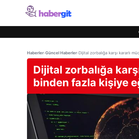
Haberler
›
Güncel Haberler
›
Dijital zorbalığa karşı kararlı m
Dijital zorbalığa kar
binden fazla kişiye e