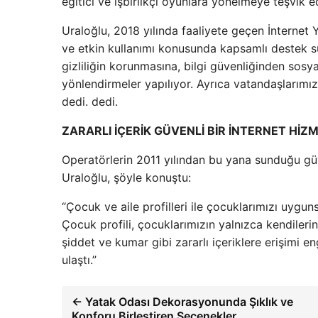
eğitici ve işbirlikçi oyunlara yönelmeye teşvik ed
Uraloğlu, 2018 yılında faaliyete geçen İnternet Y
ve etkin kullanımı konusunda kapsamlı destek sun
gizliliğin korunmasına, bilgi güvenliğinden sos
yönlendirmeler yapılıyor. Ayrıca vatandaşlarımı
dedi. dedi.
ZARARLI İÇERİK GÜVENLİ BİR İNTERNET HİZ
Operatörlerin 2011 yılından bu yana sunduğu güve
Uraloğlu, şöyle konuştu:
“Çocuk ve aile profilleri ile çocuklarımızı uygun
Çocuk profili, çocuklarımızın yalnızca kendilerine
şiddet ve kumar gibi zararlı içeriklere erişimi e
ulaştı.”
← Yatak Odası Dekorasyonunda Şıklık ve
Konforu Birleştiren Seçenekler