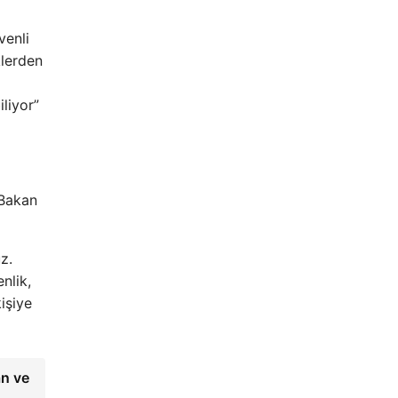
venli
klerden
liyor”
 Bakan
z.
nlik,
işiye
an ve