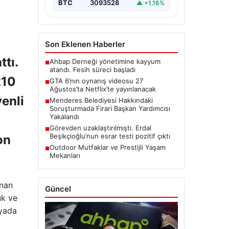
BTC
3093528
▲ +1.16%
Son Eklenen Haberler
ttı.
Ahbap Derneği yönetimine kayyum
■
atandı. Fesih süreci başladı
210
GTA 6’nın oynanış videosu 27
■
Ağustos’ta Netflix’te yayınlanacak
venli
Menderes Belediyesi Hakkındaki
■
Soruşturmada Firari Başkan Yardımcısı
Yakalandı
Görevden uzaklaştırılmıştı. Erdal
■
Beşikçioğlu’nun esrar testi pozitif çıktı
on
Outdoor Mutfaklar ve Prestijli Yaşam
■
Mekanları
ınan
Güncel
uk ve
nyada