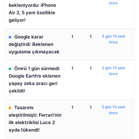
önce
bekleniyordu: iPhone
Air 2, 5 yeni özellikle
geliyor!
Google karar
1
1
3 gün 15 saat
önce
değiştirdi: Beklenen
uygulama çıkmayacak
Ömrü 1 gün sürmedi:
1
1
3 gün 15 saat
önce
Google Earth’e eklenen
yapay zeka aracı geri
çekildi!
Tasarımı
1
1
5 gün 14 saat
önce
eleştirilmişti: Ferrari’nin
ilk elektriklisi Luce 2
ayda tükendi!