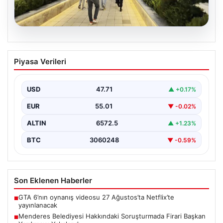
05.08.2026
Menderes Belediyesi Hakkındaki
Piyasa Verileri
Soruşturmada Firari Başkan Yardımcısı
Yakalandı
USD
47.71
▲ +0.17%
İzmir'de Menderes Belediyesi'ne yönelik geniş çaplı
soruşturma kapsamında firari olarak aranan Belediye
EUR
55.01
▼ -0.02%
Başkan Yardımcısı…
ALTIN
6572.5
▲ +1.23%
BTC
3060248
▼ -0.59%
Son Eklenen Haberler
GTA 6’nın oynanış videosu 27 Ağustos’ta Netflix’te
■
yayınlanacak
Menderes Belediyesi Hakkındaki Soruşturmada Firari Başkan
■