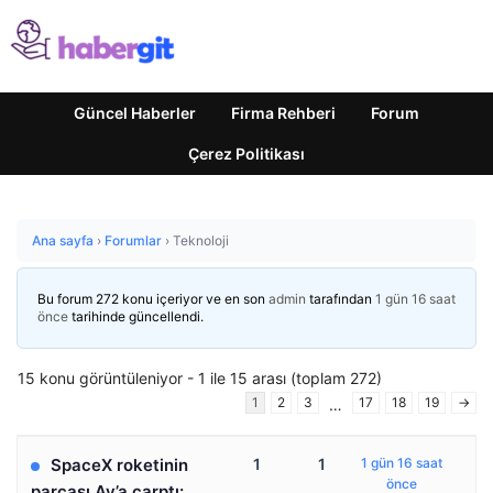
Güncel Haberler
Firma Rehberi
Forum
Çerez Politikası
Ana sayfa
›
Forumlar
›
Teknoloji
Bu forum 272 konu içeriyor ve en son
admin
tarafından
1 gün 16 saat
önce
tarihinde güncellendi.
15 konu görüntüleniyor - 1 ile 15 arası (toplam 272)
1
2
3
17
18
19
→
…
SpaceX roketinin
1
1
1 gün 16 saat
önce
parçası Ay’a çarptı: