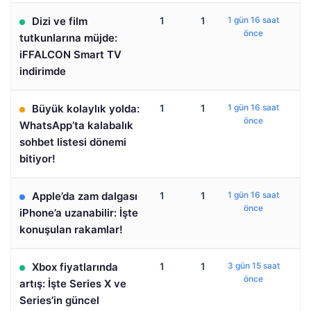
Dizi ve film
1
1
1 gün 16 saat
önce
tutkunlarına müjde:
iFFALCON Smart TV
indirimde
Büyük kolaylık yolda:
1
1
1 gün 16 saat
önce
WhatsApp’ta kalabalık
sohbet listesi dönemi
bitiyor!
Apple’da zam dalgası
1
1
1 gün 16 saat
önce
iPhone’a uzanabilir: İşte
konuşulan rakamlar!
Xbox fiyatlarında
1
1
3 gün 15 saat
önce
artış: İşte Series X ve
Series’in güncel