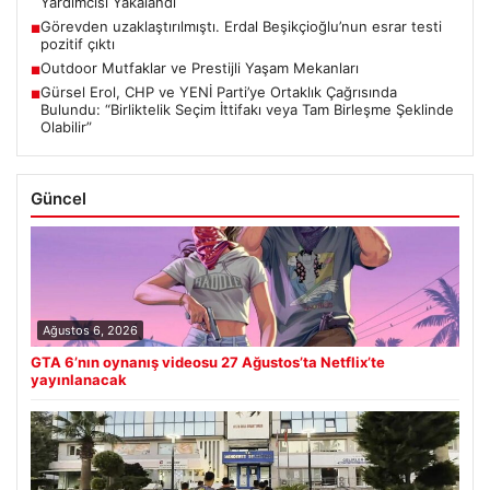
Yardımcısı Yakalandı
Görevden uzaklaştırılmıştı. Erdal Beşikçioğlu’nun esrar testi
■
pozitif çıktı
Outdoor Mutfaklar ve Prestijli Yaşam Mekanları
■
Gürsel Erol, CHP ve YENİ Parti’ye Ortaklık Çağrısında
■
Bulundu: “Birliktelik Seçim İttifakı veya Tam Birleşme Şeklinde
Olabilir”
Güncel
Ağustos 6, 2026
GTA 6’nın oynanış videosu 27 Ağustos’ta Netflix’te
yayınlanacak