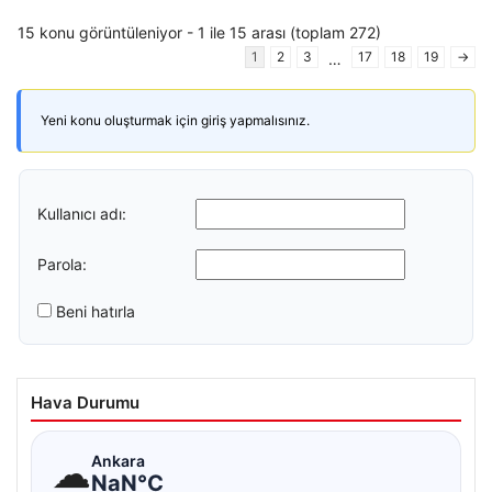
15 konu görüntüleniyor - 1 ile 15 arası (toplam 272)
1
2
3
17
18
19
→
…
Yeni konu oluşturmak için giriş yapmalısınız.
Kullanıcı adı:
Parola:
Beni hatırla
Hava Durumu
☁
Ankara
NaN°C