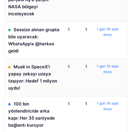
NASA bölgeyi
inceleyecek
Sessize alınan grupta
1
1
1 gün 16 saat
önce
bile uyaracak:
WhatsApp’a @herkes
geldi
Musk’ın SpaceX’i
1
1
1 gün 16 saat
önce
yapay zekayı uzaya
taşıyor: Hedef 1 milyon
uydu!
100 bin
1
1
1 gün 16 saat
önce
yönlendiricide arka
kapı: Her 35 saniyede
bağlantı kuruyor