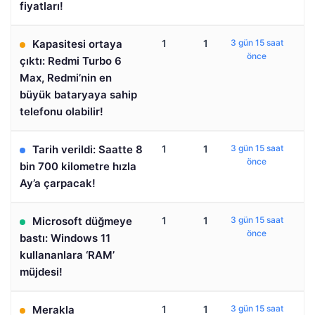
fiyatları!
Kapasitesi ortaya
1
1
3 gün 15 saat
önce
çıktı: Redmi Turbo 6
Max, Redmi’nin en
büyük bataryaya sahip
telefonu olabilir!
Tarih verildi: Saatte 8
1
1
3 gün 15 saat
önce
bin 700 kilometre hızla
Ay’a çarpacak!
Microsoft düğmeye
1
1
3 gün 15 saat
önce
bastı: Windows 11
kullananlara ‘RAM’
müjdesi!
Merakla
1
1
3 gün 15 saat