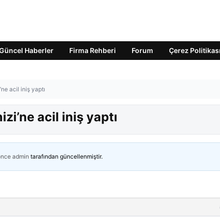
Güncel Haberler
Firma Rehberi
Forum
Çerez Politikas
e acil iniş yaptı
i’ne acil iniş yaptı
önce
admin
tarafından güncellenmiştir.