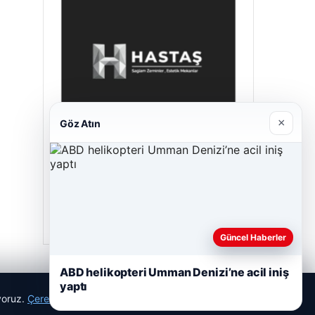
×
Göz Atın
Hastaş Beton
Mayıs 26, 2026
Güncel Haberler
ABD helikopteri Umman Denizi’ne acil iniş
yaptı
ıyoruz.
Çerez Politikamız
Reddet
Kabul Et