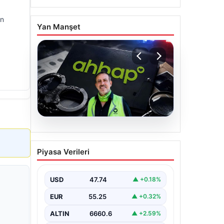
in
Yan Manşet
07.08.2026
Ahbap Derneği
Piyasa Verileri
yönetimine kayyum
atandı. Fesih süreci
başladı
USD
47.74
▲ +0.18%
EUR
55.25
▲ +0.32%
ALTIN
6660.6
▲ +2.59%