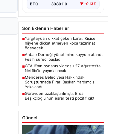
BTC
3089110
▼ -0.13%
Son Eklenen Haberler
Yargıtay’dan dikkat çeken karar: Kişisel
■
hijyene dikkat etmeyen koca tazminat
ödeyecek
Ahbap Derneği yönetimine kayyum atandı.
■
Fesih süreci başladı
GTA 6’nın oynanış videosu 27 Ağustos’ta
■
Netflix’te yayınlanacak
Menderes Belediyesi Hakkındaki
■
Soruşturmada Firari Başkan Yardımcısı
Yakalandı
Görevden uzaklaştırılmıştı. Erdal
■
Beşikçioğlu’nun esrar testi pozitif çıktı
Güncel