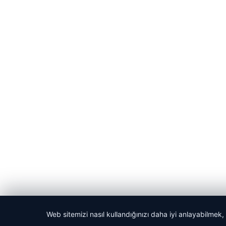
Web sitemizi nasıl kullandığınızı daha iyi anlayabilmek,
© 2026 Haber Git – Güncel Haber Portalı