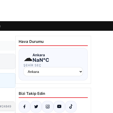
ı
Hava Durumu
☁
Ankara
NaN°C
ŞEHIR SEÇ
Bizi Takip Edin
#24849