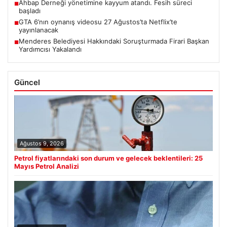
Ahbap Derneği yönetimine kayyum atandı. Fesih süreci
■
başladı
GTA 6’nın oynanış videosu 27 Ağustos’ta Netflix’te
■
yayınlanacak
Menderes Belediyesi Hakkındaki Soruşturmada Firari Başkan
■
Yardımcısı Yakalandı
Güncel
Ağustos 9, 2026
Petrol fiyatlarındaki son durum ve gelecek beklentileri: 25
Mayıs Petrol Analizi