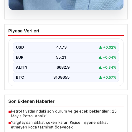
08.08.2026
Yargıtay’dan dikkat çeken karar: Kişisel
Piyasa Verileri
hijyene dikkat etmeyen koca tazminat
ödeyecek
USD
47.73
▲ +0.02%
Yargıtay 2. Hukuk Dairesi, emsal teşkil edebilecek bir
boşanma davasında, eşinin tüm uyarılarına rağmen…
EUR
55.21
▲ +0.04%
ALTIN
6682.9
▲ +0.34%
BTC
3108655
▲ +0.57%
Son Eklenen Haberler
Petrol fiyatlarındaki son durum ve gelecek beklentileri: 25
■
Mayıs Petrol Analizi
Yargıtay’dan dikkat çeken karar: Kişisel hijyene dikkat
■
etmeyen koca tazminat ödeyecek