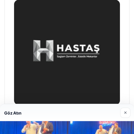
×
Göz Atın
Enes Kaplan Avukatlık Bürosu
Nisan 28, 2026