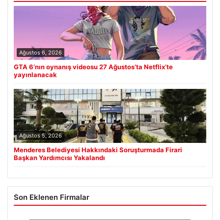
Ağustos 6, 2026
GTA 6’nın oynanış videosu 27 Ağustos’ta Netflix’te
yayınlanacak
Ağustos 5, 2026
Menderes Belediyesi Hakkındaki Soruşturmada Firari
Başkan Yardımcısı Yakalandı
Son Eklenen Firmalar