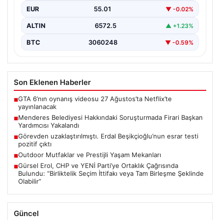
soruşturma kapsamında firari olarak aranan Belediye
EUR
55.01
▼ -0.02%
Başkan Yardımcısı…
ALTIN
6572.5
▲ +1.23%
BTC
3060248
▼ -0.59%
Son Eklenen Haberler
GTA 6’nın oynanış videosu 27 Ağustos’ta Netflix’te
■
yayınlanacak
Menderes Belediyesi Hakkındaki Soruşturmada Firari Başkan
■
Yardımcısı Yakalandı
Görevden uzaklaştırılmıştı. Erdal Beşikçioğlu’nun esrar testi
■
pozitif çıktı
Outdoor Mutfaklar ve Prestijli Yaşam Mekanları
■
Gürsel Erol, CHP ve YENİ Parti’ye Ortaklık Çağrısında
■
Bulundu: “Birliktelik Seçim İttifakı veya Tam Birleşme Şeklinde
Olabilir”
Güncel