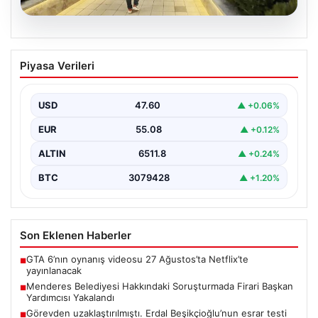
05.08.2026
Menderes Belediyesi Hakkındaki
Piyasa Verileri
Soruşturmada Firari Başkan Yardımcısı
Yakalandı
USD
47.60
▲ +0.06%
İzmir'de Menderes Belediyesi'ne yönelik geniş çaplı
soruşturma kapsamında firari olarak aranan Belediye
EUR
55.08
▲ +0.12%
Başkan Yardımcısı…
ALTIN
6511.8
▲ +0.24%
BTC
3079428
▲ +1.20%
Son Eklenen Haberler
GTA 6’nın oynanış videosu 27 Ağustos’ta Netflix’te
■
yayınlanacak
Menderes Belediyesi Hakkındaki Soruşturmada Firari Başkan
■
Yardımcısı Yakalandı
Görevden uzaklaştırılmıştı. Erdal Beşikçioğlu’nun esrar testi
■