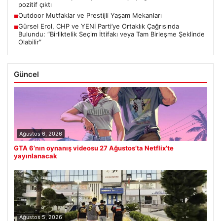
pozitif çıktı
Outdoor Mutfaklar ve Prestijli Yaşam Mekanları
■
Gürsel Erol, CHP ve YENİ Parti’ye Ortaklık Çağrısında
■
Bulundu: “Birliktelik Seçim İttifakı veya Tam Birleşme Şeklinde
Olabilir”
Güncel
Ağustos 6, 2026
GTA 6’nın oynanış videosu 27 Ağustos’ta Netflix’te
yayınlanacak
Ağustos 5, 2026