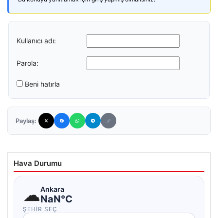
Kullanıcı adı:
Parola:
Beni hatırla
Paylaş:
Hava Durumu
☁
Ankara
NaN°C
ŞEHIR SEÇ