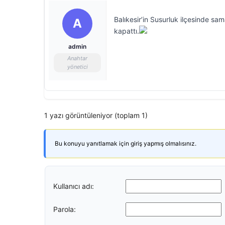
Balıkesir’in Susurluk ilçesinde sam
A
kapattı.
admin
Anahtar
yönetici
1 yazı görüntüleniyor (toplam 1)
Bu konuyu yanıtlamak için giriş yapmış olmalısınız.
Kullanıcı adı:
Parola: