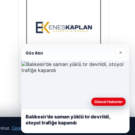
×
Göz Atın
Enes Kaplan Avukatlık Bürosu
Nisan 28, 2026
Güncel Haberler
Balıkesir’de saman yüklü tır devrildi,
otoyol trafiğe kapandı
ıyoruz.
Çerez Politikamız
Reddet
Kabul Et