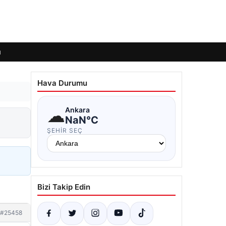
ı
Hava Durumu
☁
Ankara
NaN°C
ŞEHIR SEÇ
Bizi Takip Edin
#25458