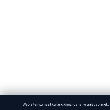
Web sitemizi nasıl kullandığınızı daha iyi anlayabilmek,
© 2026 Haber Git – Güncel Haber Portalı