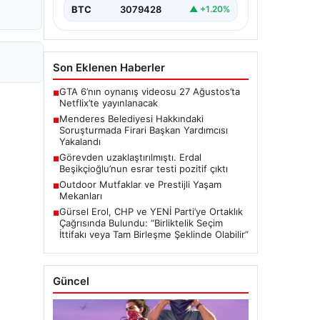
BTC
3079428
▲ +1.20%
Son Eklenen Haberler
GTA 6’nın oynanış videosu 27 Ağustos’ta
■
Netflix’te yayınlanacak
Menderes Belediyesi Hakkındaki
■
Soruşturmada Firari Başkan Yardımcısı
Yakalandı
Görevden uzaklaştırılmıştı. Erdal
■
Beşikçioğlu’nun esrar testi pozitif çıktı
Outdoor Mutfaklar ve Prestijli Yaşam
■
Mekanları
Gürsel Erol, CHP ve YENİ Parti’ye Ortaklık
■
Çağrısında Bulundu: “Birliktelik Seçim
İttifakı veya Tam Birleşme Şeklinde Olabilir”
Güncel