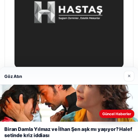
×
Göz Atın
Enes Kaplan Avukatlık Bürosu
Nisan 28, 2026
Web sitemizi nasıl kullandığınızı daha iyi anlayabilmek,
Güncel Haberler
deneyiminizi kişiselleştirmek ve geliştirmek amacıyla çerezler
kullanıyoruz.
Çerez Politikamız
Biran Damla Yılmaz ve İlhan Şen aşk mı yaşıyor? Halef
setinde kriz iddiası
Reddet
Kabul Et
© 2026 Haber Git – Güncel Haber Portalı