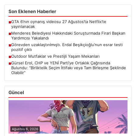
Son Eklenen Haberler
GTA 6’nın oynanış videosu 27 Ağustos’ta Netflix’te
■
yayınlanacak
Menderes Belediyesi Hakkındaki Soruşturmada Firari Başkan
■
Yardımcısı Yakalandı
Görevden uzaklaştırılmıştı. Erdal Beşikçioğlu’nun esrar testi
■
pozitif çıktı
Outdoor Mutfaklar ve Prestijli Yaşam Mekanları
■
Gürsel Erol, CHP ve YENİ Parti’ye Ortaklık Çağrısında
■
Bulundu: “Birliktelik Seçim İttifakı veya Tam Birleşme Şeklinde
Olabilir”
Güncel
Ağustos 6, 2026