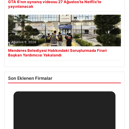
GTA 6’nın oynanış videosu 27 Ağustos’ta Netflix’te
yayınlanacak
Ağustos 5, 2026
Menderes Belediyesi Hakkındaki Soruşturmada Firari
Başkan Yardımcısı Yakalandı
Son Eklenen Firmalar