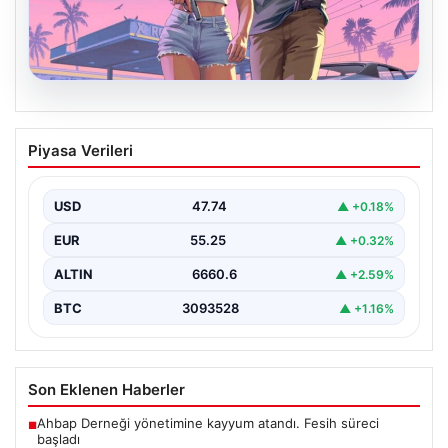
06.08.2026
GTA 6’nın oynanış videosu 27
Piyasa Verileri
Ağustos’ta Netflix’te yayınlanacak
{"title": "GTA 6'nın Heyecanlandıran Oynanış Videosu
27 Ağustos'ta Netflix'te Yayınlanacak", "content":
USD
47.74
▲ +0.18%
"Güçlü beklentilerin odağındaki…
EUR
55.25
▲ +0.32%
ALTIN
6660.6
▲ +2.59%
BTC
3093528
▲ +1.16%
Son Eklenen Haberler
Ahbap Derneği yönetimine kayyum atandı. Fesih süreci
■
başladı