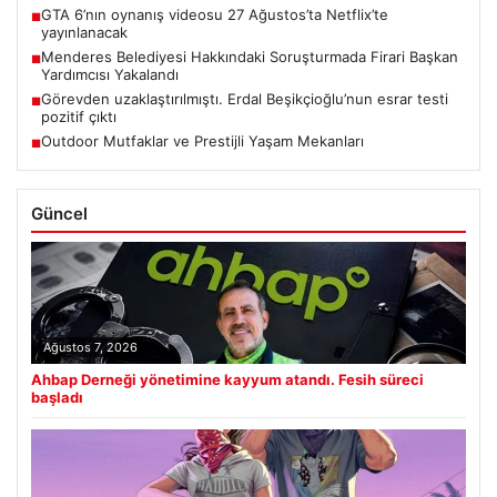
GTA 6’nın oynanış videosu 27 Ağustos’ta Netflix’te
■
yayınlanacak
Menderes Belediyesi Hakkındaki Soruşturmada Firari Başkan
■
Yardımcısı Yakalandı
Görevden uzaklaştırılmıştı. Erdal Beşikçioğlu’nun esrar testi
■
pozitif çıktı
Outdoor Mutfaklar ve Prestijli Yaşam Mekanları
■
Güncel
Ağustos 7, 2026
Ahbap Derneği yönetimine kayyum atandı. Fesih süreci
başladı