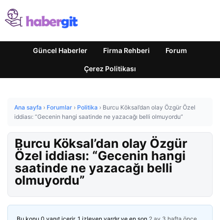
Güncel Haberler
Firma Rehberi
Forum
Çerez Politikası
Ana sayfa
›
Forumlar
›
Politika
›
Burcu Köksal’dan olay Özgür Özel
iddiası: “Gecenin hangi saatinde ne yazacağı belli olmuyordu”
Burcu Köksal’dan olay Özgür
Özel iddiası: “Gecenin hangi
saatinde ne yazacağı belli
olmuyordu”
Bu konu 0 yanıt içerir, 1 izleyen vardır ve en son
2 ay 3 hafta önce