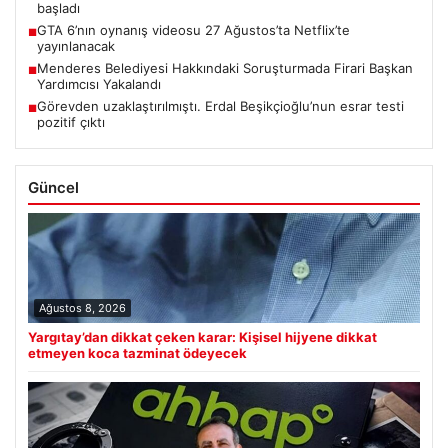
başladı
GTA 6’nın oynanış videosu 27 Ağustos’ta Netflix’te
■
yayınlanacak
Menderes Belediyesi Hakkındaki Soruşturmada Firari Başkan
■
Yardımcısı Yakalandı
Görevden uzaklaştırılmıştı. Erdal Beşikçioğlu’nun esrar testi
■
pozitif çıktı
Güncel
Ağustos 8, 2026
Yargıtay’dan dikkat çeken karar: Kişisel hijyene dikkat
etmeyen koca tazminat ödeyecek