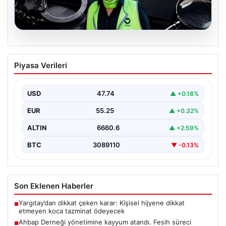
07.08.2026
Ahbap Derneği yönetimine kayyum
Piyasa Verileri
atandı. Fesih süreci başladı
USD
47.74
▲ +0.18%
EUR
55.25
▲ +0.32%
ALTIN
6660.6
▲ +2.59%
BTC
3089110
▼ -0.13%
Son Eklenen Haberler
Yargıtay’dan dikkat çeken karar: Kişisel hijyene dikkat
■
etmeyen koca tazminat ödeyecek
Ahbap Derneği yönetimine kayyum atandı. Fesih süreci
■