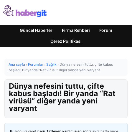
Güncel Haberler
Firma Rehberi
Forum
Çerez Politikası
Ana sayfa
›
Forumlar
›
Sağlık
›
Dünya nefesini tuttu, çifte kabus
başladı! Bir yanda “Rat virüsü” diğer yanda yeni varyant
Dünya nefesini tuttu, çifte
kabus başladı! Bir yanda “Rat
virüsü” diğer yanda yeni
varyant
Bu konu 0 yanıt içerir, 1 izleyen vardır ve en son
2 ay 3 hafta önce