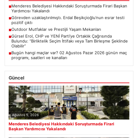
Menderes Belediyesi Hakkındaki Soruşturmada Firari Başkan
■
Yardımcısı Yakalandı
Görevden uzaklaştırılmıştı. Erdal Beşikçioğlu’nun esrar testi
■
pozitif çıktı
Outdoor Mutfaklar ve Prestijli Yaşam Mekanları
■
Gürsel Erol, CHP ve YENİ Parti’ye Ortaklık Çağrısında
■
Bulundu: “Birliktelik Seçim İttifakı veya Tam Birleşme Şeklinde
Olabilir”
Bugün hangi maçlar var? 02 Ağustos Pazar 2026 günün maç
■
programı, saatleri ve kanalları
Güncel
Ağustos 5, 2026
Menderes Belediyesi Hakkındaki Soruşturmada Firari
Başkan Yardımcısı Yakalandı