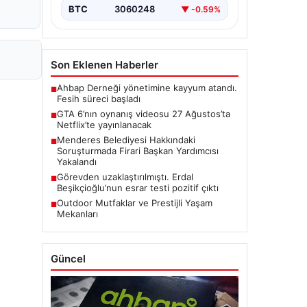
BTC
3060248
▼ -0.59%
Son Eklenen Haberler
Ahbap Derneği yönetimine kayyum atandı.
■
Fesih süreci başladı
GTA 6’nın oynanış videosu 27 Ağustos’ta
■
Netflix’te yayınlanacak
Menderes Belediyesi Hakkındaki
■
Soruşturmada Firari Başkan Yardımcısı
Yakalandı
Görevden uzaklaştırılmıştı. Erdal
■
Beşikçioğlu’nun esrar testi pozitif çıktı
Outdoor Mutfaklar ve Prestijli Yaşam
■
Mekanları
Güncel