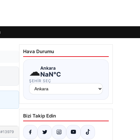
ı
Hava Durumu
☁
Ankara
NaN°C
ŞEHIR SEÇ
Bizi Takip Edin
#13979