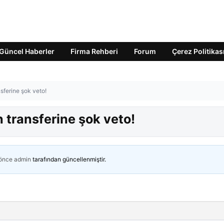
Güncel Haberler
Firma Rehberi
Forum
Çerez Politikas
sferine şok veto!
 transferine şok veto!
 önce
admin
tarafından güncellenmiştir.