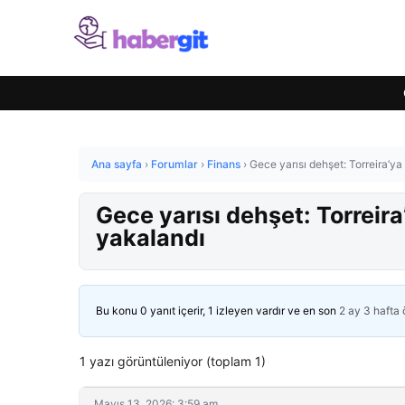
Ana sayfa
›
Forumlar
›
Finans
›
Gece yarısı dehşet: Torreira’ya
Gece yarısı dehşet: Torreira
yakalandı
Bu konu 0 yanıt içerir, 1 izleyen vardır ve en son
2 ay 3 hafta
1 yazı görüntüleniyor (toplam 1)
Mayıs 13, 2026: 3:59 am