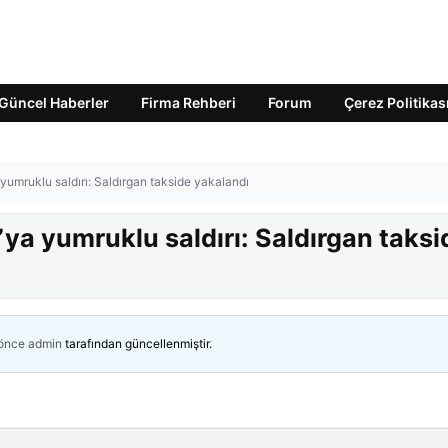
Güncel Haberler
Firma Rehberi
Forum
Çerez Politikas
 yumruklu saldırı: Saldırgan takside yakalandı
’ya yumruklu saldırı: Saldırgan taksi
 önce
admin
tarafından güncellenmiştir.