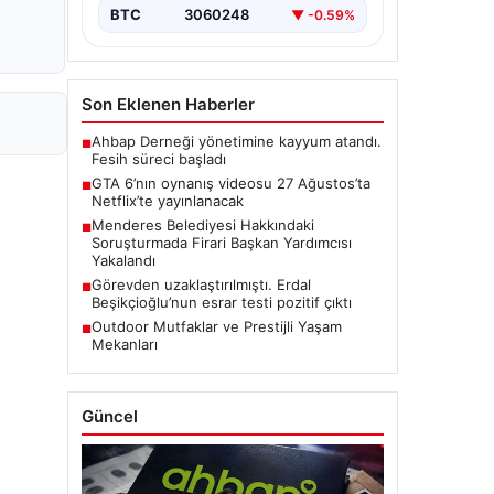
BTC
3060248
▼ -0.59%
Son Eklenen Haberler
Ahbap Derneği yönetimine kayyum atandı.
■
Fesih süreci başladı
GTA 6’nın oynanış videosu 27 Ağustos’ta
■
Netflix’te yayınlanacak
Menderes Belediyesi Hakkındaki
■
Soruşturmada Firari Başkan Yardımcısı
Yakalandı
Görevden uzaklaştırılmıştı. Erdal
■
Beşikçioğlu’nun esrar testi pozitif çıktı
Outdoor Mutfaklar ve Prestijli Yaşam
■
Mekanları
Güncel