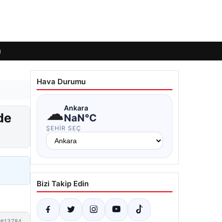
ı
Hava Durumu
☁
Ankara
de
NaN°C
ŞEHIR SEÇ
Bizi Takip Edin
#13784