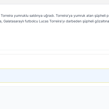
Torreira yumruklu saldırıya uğradı. Torreira’ya yumruk atan şüpheli p
a, Galatasaraylı futbolcu Lucas Torreira’yı darbeden şüpheli gözaltın