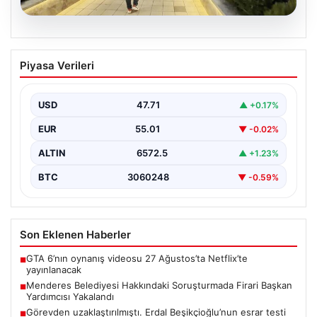
05.08.2026
Menderes Belediyesi Hakkındaki
Piyasa Verileri
Soruşturmada Firari Başkan Yardımcısı
Yakalandı
USD
47.71
▲ +0.17%
İzmir'de Menderes Belediyesi'ne yönelik geniş çaplı
soruşturma kapsamında firari olarak aranan Belediye
EUR
55.01
▼ -0.02%
Başkan Yardımcısı…
ALTIN
6572.5
▲ +1.23%
BTC
3060248
▼ -0.59%
Son Eklenen Haberler
GTA 6’nın oynanış videosu 27 Ağustos’ta Netflix’te
■
yayınlanacak
Menderes Belediyesi Hakkındaki Soruşturmada Firari Başkan
■
Yardımcısı Yakalandı
Görevden uzaklaştırılmıştı. Erdal Beşikçioğlu’nun esrar testi
■