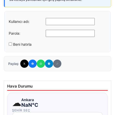
Kullanıcı adı:
Parola:
Beni hatırla
Paylaş:
Hava Durumu
☁
Ankara
NaN°C
ŞEHIR SEÇ