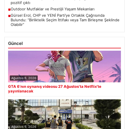
pozitif çıktı
Outdoor Mutfaklar ve Prestijli Yaşam Mekanları
■
Gürsel Erol, CHP ve YENİ Parti’ye Ortaklık Çağrısında
■
Bulundu: “Birliktelik Seçim İttifakı veya Tam Birleşme Şeklinde
Olabilir”
Güncel
Ağustos 6, 2026
GTA 6’nın oynanış videosu 27 Ağustos’ta Netflix’te
yayınlanacak
Ağustos 5, 2026