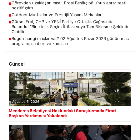
Görevden uzaklaştırılmıştı. Erdal Beşikçioğlu’nun esrar testi
■
pozitif çıktı
Outdoor Mutfaklar ve Prestijli Yaşam Mekanları
■
Gürsel Erol, CHP ve YENİ Parti’ye Ortaklık Çağrısında
■
Bulundu: “Birliktelik Seçim İttifakı veya Tam Birleşme Şeklinde
Olabilir”
Bugün hangi maçlar var? 02 Ağustos Pazar 2026 günün maç
■
programı, saatleri ve kanalları
Güncel
Ağustos 5, 2026
Menderes Belediyesi Hakkındaki Soruşturmada Firari
Başkan Yardımcısı Yakalandı