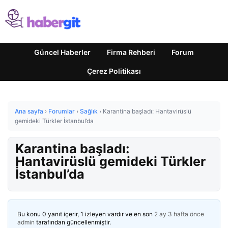
Güncel Haberler
Firma Rehberi
Forum
Çerez Politikası
Ana sayfa
›
Forumlar
›
Sağlık
›
Karantina başladı: Hantavirüslü
gemideki Türkler İstanbul’da
Karantina başladı:
Hantavirüslü gemideki Türkler
İstanbul’da
Bu konu 0 yanıt içerir, 1 izleyen vardır ve en son
2 ay 3 hafta önce
admin
tarafından güncellenmiştir.