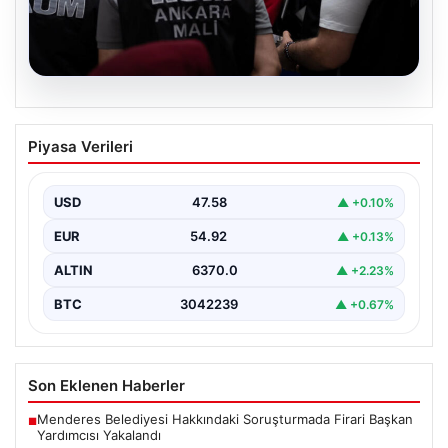
05.08.2026
Görevden uzaklaştırılmıştı. Erdal
Piyasa Verileri
Beşikçioğlu’nun esrar testi pozitif çıktı
{"title": "Erdal Beşikçioğlu'nun Esrar Testi Pozitif Çıktı
ve Soruşturmalarda Güncel Gelişmeler", "content":
USD
47.58
▲ +0.10%
"Ankara'da CHP'li…
EUR
54.92
▲ +0.13%
ALTIN
6370.0
▲ +2.23%
BTC
3042239
▲ +0.67%
Son Eklenen Haberler
Menderes Belediyesi Hakkındaki Soruşturmada Firari Başkan
■
Yardımcısı Yakalandı