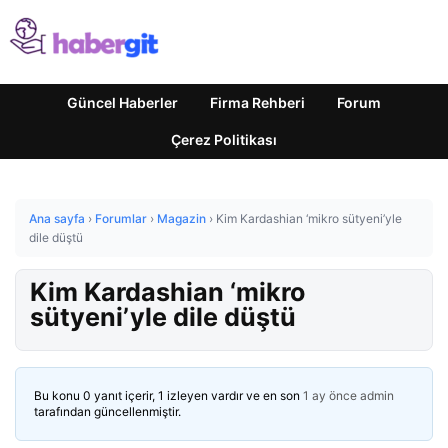
Güncel Haberler
Firma Rehberi
Forum
Çerez Politikası
Ana sayfa
›
Forumlar
›
Magazin
›
Kim Kardashian ‘mikro sütyeni’yle
dile düştü
Kim Kardashian ‘mikro
sütyeni’yle dile düştü
Bu konu 0 yanıt içerir, 1 izleyen vardır ve en son
1 ay önce
admin
tarafından güncellenmiştir.