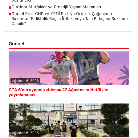
pozitif çıktı
Outdoor Mutfaklar ve Prestijli Yaşam Mekanları
■
Gürsel Erol, CHP ve YENİ Parti’ye Ortaklık Çağrısında
■
Bulundu: “Birliktelik Seçim İttifakı veya Tam Birleşme Şeklinde
Olabilir”
Güncel
Ağustos 6, 2026
GTA 6’nın oynanış videosu 27 Ağustos’ta Netflix’te
yayınlanacak
Ağustos 5, 2026