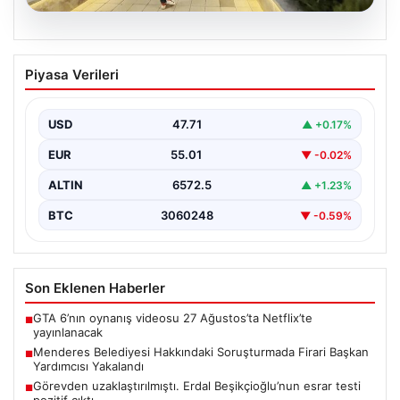
05.08.2026
Menderes Belediyesi Hakkındaki
Piyasa Verileri
Soruşturmada Firari Başkan Yardımcısı
Yakalandı
USD
47.71
▲ +0.17%
İzmir'de Menderes Belediyesi'ne yönelik geniş çaplı
soruşturma kapsamında firari olarak aranan Belediye
EUR
55.01
▼ -0.02%
Başkan Yardımcısı…
ALTIN
6572.5
▲ +1.23%
BTC
3060248
▼ -0.59%
Son Eklenen Haberler
GTA 6’nın oynanış videosu 27 Ağustos’ta Netflix’te
■
yayınlanacak
Menderes Belediyesi Hakkındaki Soruşturmada Firari Başkan
■
Yardımcısı Yakalandı
Görevden uzaklaştırılmıştı. Erdal Beşikçioğlu’nun esrar testi
■