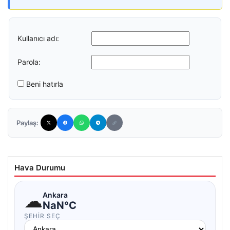
Kullanıcı adı:
Parola:
Beni hatırla
Paylaş:
Hava Durumu
☁
Ankara
NaN°C
ŞEHIR SEÇ