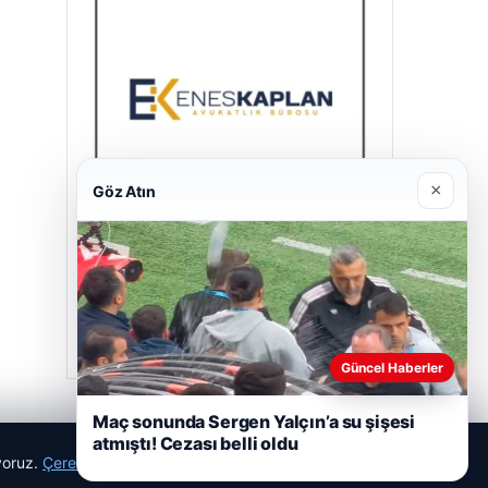
×
Göz Atın
Enes Kaplan Avukatlık Bürosu
Nisan 28, 2026
Güncel Haberler
Maç sonunda Sergen Yalçın’a su şişesi
atmıştı! Cezası belli oldu
ıyoruz.
Çerez Politikamız
Reddet
Kabul Et