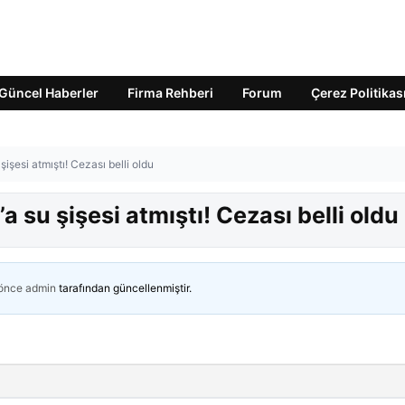
Güncel Haberler
Firma Rehberi
Forum
Çerez Politikas
şesi atmıştı! Cezası belli oldu
 su şişesi atmıştı! Cezası belli oldu
 önce
admin
tarafından güncellenmiştir.