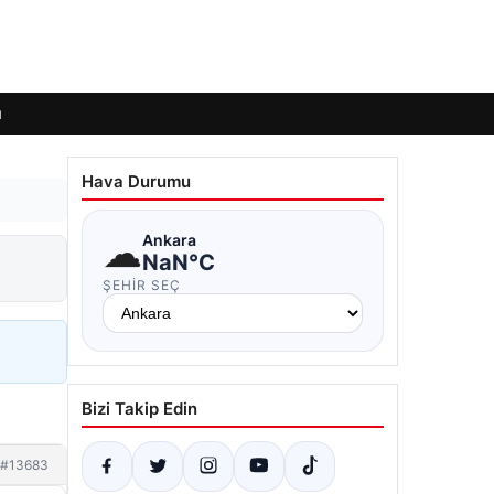
ı
Hava Durumu
☁
Ankara
NaN°C
ŞEHIR SEÇ
Bizi Takip Edin
#13683