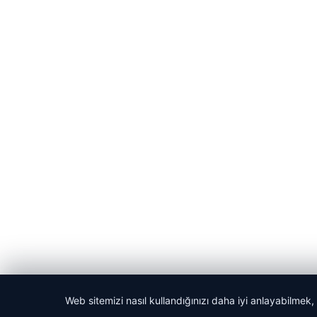
Web sitemizi nasıl kullandığınızı daha iyi anlayabilmek,
© 2026 Haber Git – Güncel Haber Portalı