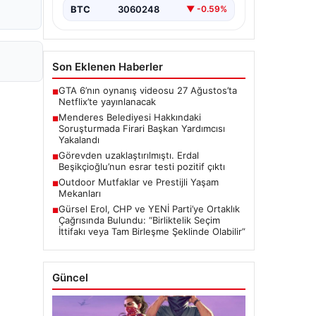
BTC
3060248
▼ -0.59%
Son Eklenen Haberler
GTA 6’nın oynanış videosu 27 Ağustos’ta
■
Netflix’te yayınlanacak
Menderes Belediyesi Hakkındaki
■
Soruşturmada Firari Başkan Yardımcısı
Yakalandı
Görevden uzaklaştırılmıştı. Erdal
■
Beşikçioğlu’nun esrar testi pozitif çıktı
Outdoor Mutfaklar ve Prestijli Yaşam
■
Mekanları
Gürsel Erol, CHP ve YENİ Parti’ye Ortaklık
■
Çağrısında Bulundu: “Birliktelik Seçim
İttifakı veya Tam Birleşme Şeklinde Olabilir”
Güncel