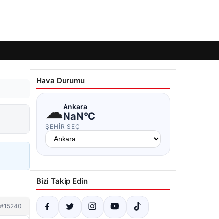
ı
Hava Durumu
☁
Ankara
NaN°C
ŞEHIR SEÇ
Bizi Takip Edin
#15240