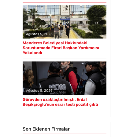
Ağustos 5, 2026
Menderes Belediyesi Hakkındaki
Soruşturmada Firari Başkan Yardımcısı
Yakalandı
Ağustos 5, 2026
Görevden uzaklaştırılmıştı. Erdal
Beşikçioğlu’nun esrar testi pozitif çıktı
Son Eklenen Firmalar