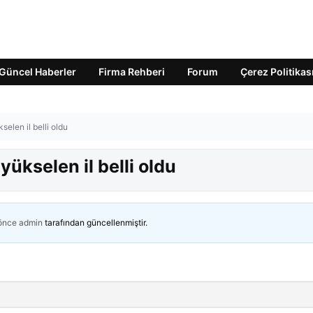
Güncel Haberler
Firma Rehberi
Forum
Çerez Politikas
selen il belli oldu
yükselen il belli oldu
 önce
admin
tarafından güncellenmiştir.