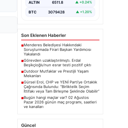
ALTIN
6511.8
▲ +0.24%
"content": "Ankara'da CHP'li…
BTC
3079428
▲ +1.20%
Son Eklenen Haberler
Menderes Belediyesi Hakkındaki
■
Soruşturmada Firari Başkan Yardımcısı
Yakalandı
Görevden uzaklaştırılmıştı. Erdal
■
Beşikçioğlu’nun esrar testi pozitif çıktı
Outdoor Mutfaklar ve Prestijli Yaşam
■
Mekanları
Gürsel Erol, CHP ve YENİ Parti’ye Ortaklık
■
Çağrısında Bulundu: “Birliktelik Seçim
İttifakı veya Tam Birleşme Şeklinde Olabilir”
Bugün hangi maçlar var? 02 Ağustos
■
Pazar 2026 günün maç programı, saatleri
ve kanalları
Güncel