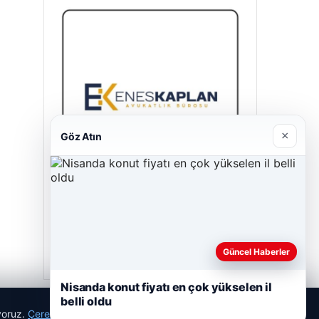
×
Göz Atın
Enes Kaplan Avukatlık Bürosu
Nisan 28, 2026
Güncel Haberler
Nisanda konut fiyatı en çok yükselen il
belli oldu
ıyoruz.
Çerez Politikamız
Reddet
Kabul Et