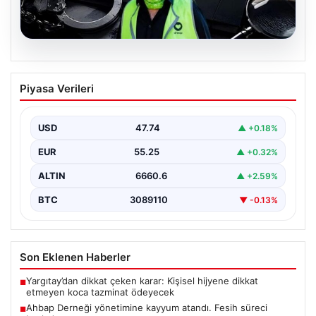
07.08.2026
Ahbap Derneği yönetimine kayyum
Piyasa Verileri
atandı. Fesih süreci başladı
USD
47.74
▲ +0.18%
EUR
55.25
▲ +0.32%
ALTIN
6660.6
▲ +2.59%
BTC
3089110
▼ -0.13%
Son Eklenen Haberler
Yargıtay’dan dikkat çeken karar: Kişisel hijyene dikkat
■
etmeyen koca tazminat ödeyecek
Ahbap Derneği yönetimine kayyum atandı. Fesih süreci
■