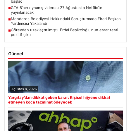
başladı
GTA 6’nın oynanış videosu 27 Ağustos’ta Netflix’te
■
yayınlanacak
Menderes Belediyesi Hakkındaki Soruşturmada Firari Başkan
■
Yardımcısı Yakalandı
Görevden uzaklaştırılmıştı. Erdal Beşikçioğlu’nun esrar testi
■
pozitif çıktı
Güncel
Ağustos 8, 2026
Yargıtay’dan dikkat çeken karar: Kişisel hijyene dikkat
etmeyen koca tazminat ödeyecek