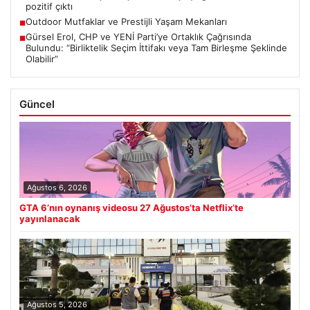
pozitif çıktı
Outdoor Mutfaklar ve Prestijli Yaşam Mekanları
■
Gürsel Erol, CHP ve YENİ Parti’ye Ortaklık Çağrısında
■
Bulundu: “Birliktelik Seçim İttifakı veya Tam Birleşme Şeklinde
Olabilir”
Güncel
Ağustos 6, 2026
GTA 6’nın oynanış videosu 27 Ağustos’ta Netflix’te
yayınlanacak
Ağustos 5, 2026