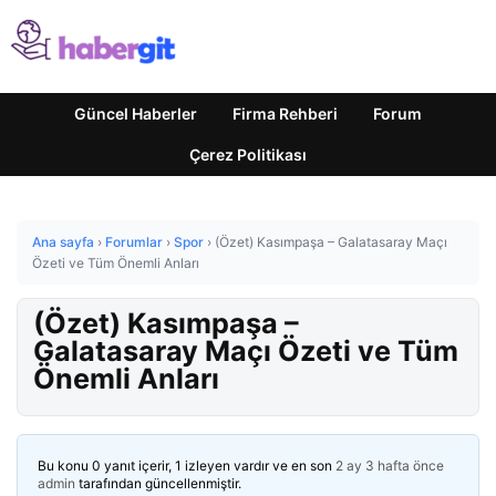
Güncel Haberler
Firma Rehberi
Forum
Çerez Politikası
Ana sayfa
›
Forumlar
›
Spor
›
(Özet) Kasımpaşa – Galatasaray Maçı
Özeti ve Tüm Önemli Anları
(Özet) Kasımpaşa –
Galatasaray Maçı Özeti ve Tüm
Önemli Anları
Bu konu 0 yanıt içerir, 1 izleyen vardır ve en son
2 ay 3 hafta önce
admin
tarafından güncellenmiştir.