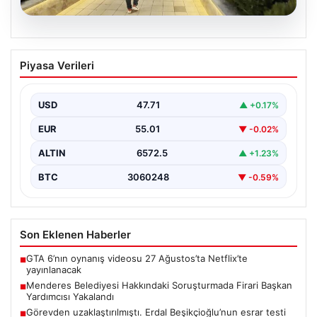
05.08.2026
Menderes Belediyesi Hakkındaki
Piyasa Verileri
Soruşturmada Firari Başkan Yardımcısı
Yakalandı
USD
47.71
▲ +0.17%
İzmir'de Menderes Belediyesi'ne yönelik geniş çaplı
soruşturma kapsamında firari olarak aranan Belediye
EUR
55.01
▼ -0.02%
Başkan Yardımcısı…
ALTIN
6572.5
▲ +1.23%
BTC
3060248
▼ -0.59%
Son Eklenen Haberler
GTA 6’nın oynanış videosu 27 Ağustos’ta Netflix’te
■
yayınlanacak
Menderes Belediyesi Hakkındaki Soruşturmada Firari Başkan
■
Yardımcısı Yakalandı
Görevden uzaklaştırılmıştı. Erdal Beşikçioğlu’nun esrar testi
■