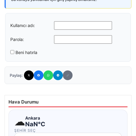
Kullanıcı adı:
Parola:
Beni hatırla
Paylaş:
Hava Durumu
☁
Ankara
NaN°C
ŞEHIR SEÇ