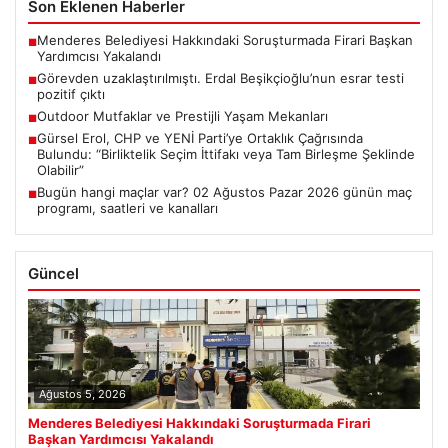
Son Eklenen Haberler
Menderes Belediyesi Hakkındaki Soruşturmada Firari Başkan
■
Yardımcısı Yakalandı
Görevden uzaklaştırılmıştı. Erdal Beşikçioğlu’nun esrar testi
■
pozitif çıktı
Outdoor Mutfaklar ve Prestijli Yaşam Mekanları
■
Gürsel Erol, CHP ve YENİ Parti’ye Ortaklık Çağrısında
■
Bulundu: “Birliktelik Seçim İttifakı veya Tam Birleşme Şeklinde
Olabilir”
Bugün hangi maçlar var? 02 Ağustos Pazar 2026 günün maç
■
programı, saatleri ve kanalları
Güncel
Ağustos 5, 2026
Menderes Belediyesi Hakkındaki Soruşturmada Firari
Başkan Yardımcısı Yakalandı