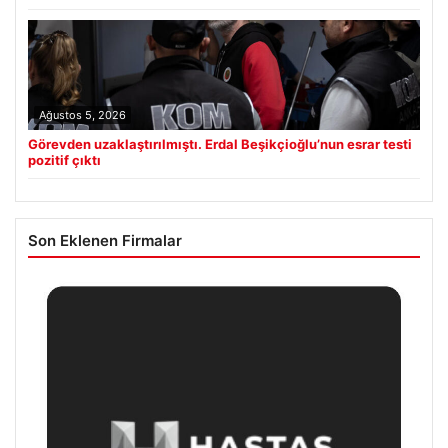
Ağustos 5, 2026
Görevden uzaklaştırılmıştı. Erdal Beşikçioğlu’nun esrar testi
pozitif çıktı
Son Eklenen Firmalar