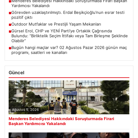
Menderes Belediyesi Hakkındaki Soruşturmada Firari Başkan
■
Yardımcısı Yakalandı
Görevden uzaklaştırılmıştı. Erdal Beşikçioğlu’nun esrar testi
■
pozitif çıktı
Outdoor Mutfaklar ve Prestijli Yaşam Mekanları
■
Gürsel Erol, CHP ve YENİ Parti’ye Ortaklık Çağrısında
■
Bulundu: “Birliktelik Seçim İttifakı veya Tam Birleşme Şeklinde
Olabilir”
Bugün hangi maçlar var? 02 Ağustos Pazar 2026 günün maç
■
programı, saatleri ve kanalları
Güncel
Ağustos 5, 2026
Menderes Belediyesi Hakkındaki Soruşturmada Firari
Başkan Yardımcısı Yakalandı