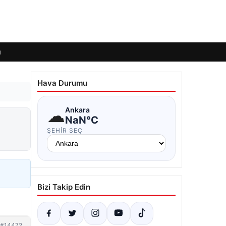
ı
Hava Durumu
☁
Ankara
NaN°C
ŞEHIR SEÇ
Bizi Takip Edin
#14472