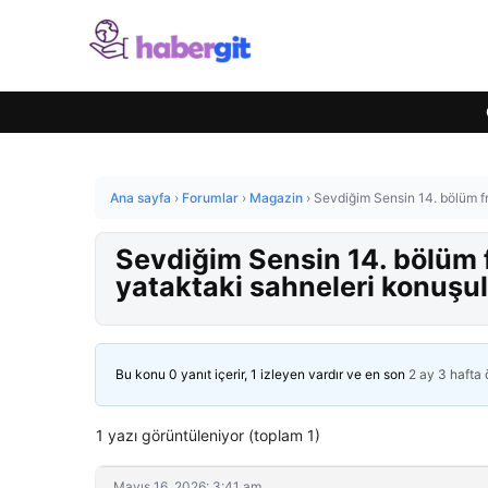
Ana sayfa
›
Forumlar
›
Magazin
›
Sevdiğim Sensin 14. bölüm fr
Sevdiğim Sensin 14. bölüm f
yataktaki sahneleri konuşu
Bu konu 0 yanıt içerir, 1 izleyen vardır ve en son
2 ay 3 hafta
1 yazı görüntüleniyor (toplam 1)
Mayıs 16, 2026: 3:41 am