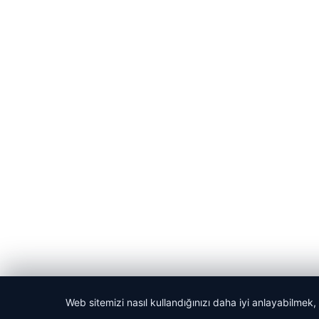
Web sitemizi nasıl kullandığınızı daha iyi anlayabilmek,
© 2026 Haber Git – Güncel Haber Portalı