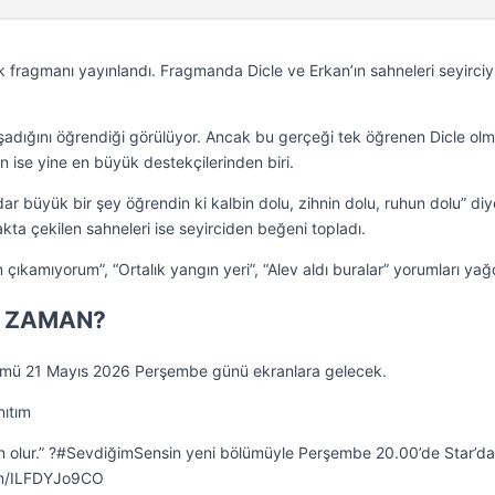
 fragmanı yayınlandı. Fragmanda Dicle ve Erkan’ın sahneleri seyirciy
adığını öğrendiği görülüyor. Ancak bu gerçeği tek öğrenen Dicle olm
an ise yine en büyük destekçilerinden biri.
ar büyük bir şey öğrendin ki kalbin dolu, zihnin dolu, ruhun dolu” di
akta çekilen sahneleri ise seyirciden beğeni topladı.
ıkamıyorum”, “Ortalık yangın yeri”, “Alev aldı buralar” yorumları yağ
E ZAMAN?
lümü 21 Mayıs 2026 Perşembe günü ekranlara gelecek.
nıtım
n olur.” ?#SevdiğimSensin yeni bölümüyle Perşembe 20.00’de Star’d
om/ILFDYJo9CO