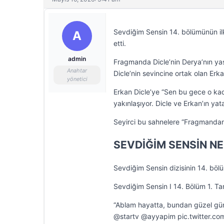
Sevdiğim Sensin 14. bölümünün ilk
A
etti.
admin
Fragmanda Dicle’nin Derya’nın yaş
Anahtar
Dicle’nin sevincine ortak olan Erk
yönetici
Erkan Dicle’ye “Sen bu gece o kad
yakınlaşıyor. Dicle ve Erkan’ın yat
Seyirci bu sahnelere “Fragmandan ç
SEVDİĞİM SENSİN N
Sevdiğim Sensin dizisinin 14. bö
Sevdiğim Sensin I 14. Bölüm 1. Ta
“Ablam hayatta, bundan güzel gü
@startv @ayyapim pic.twitter.c