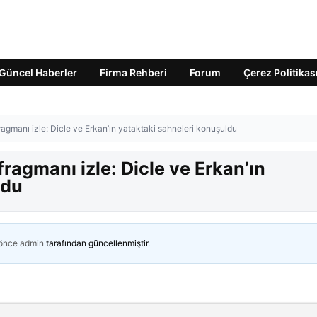
Güncel Haberler
Firma Rehberi
Forum
Çerez Politikas
agmanı izle: Dicle ve Erkan’ın yataktaki sahneleri konuşuldu
ragmanı izle: Dicle ve Erkan’ın
ldu
 önce
admin
tarafından güncellenmiştir.