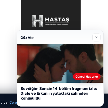
×
Göz Atın
Hastaş Beton
Mayıs 26, 2026
Güncel Haberler
Sevdiğim Sensin 14. bölüm fragmanı izle:
Dicle ve Erkan’ın yataktaki sahneleri
konuşuldu
ıyoruz.
Çerez Politikamız
Reddet
Kabul Et