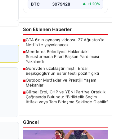
BTC
3079428
▲ +1.20%
Son Eklenen Haberler
GTA 6’nın oynanış videosu 27 Ağustos’ta
■
Netflix’te yayınlanacak
Menderes Belediyesi Hakkındaki
■
Soruşturmada Firari Başkan Yardımcısı
Yakalandı
Görevden uzaklaştırılmıştı. Erdal
■
Beşikçioğlu’nun esrar testi pozitif çıktı
Outdoor Mutfaklar ve Prestijli Yaşam
■
Mekanları
Gürsel Erol, CHP ve YENİ Parti’ye Ortaklık
■
Çağrısında Bulundu: “Birliktelik Seçim
İttifakı veya Tam Birleşme Şeklinde Olabilir”
Güncel