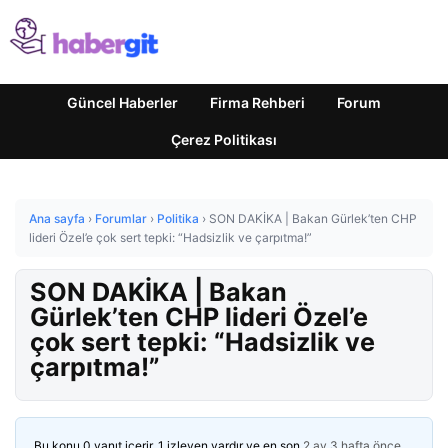
Güncel Haberler
Firma Rehberi
Forum
Çerez Politikası
Ana sayfa
›
Forumlar
›
Politika
›
SON DAKİKA | Bakan Gürlek’ten CHP
lideri Özel’e çok sert tepki: “Hadsizlik ve çarpıtma!”
SON DAKİKA | Bakan
Gürlek’ten CHP lideri Özel’e
çok sert tepki: “Hadsizlik ve
çarpıtma!”
Bu konu 0 yanıt içerir, 1 izleyen vardır ve en son
2 ay 3 hafta önce