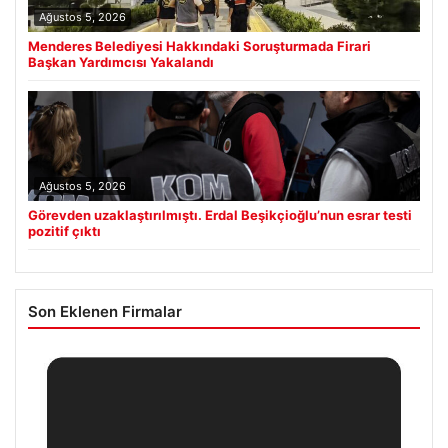
Ağustos 5, 2026
Menderes Belediyesi Hakkındaki Soruşturmada Firari
Başkan Yardımcısı Yakalandı
Ağustos 5, 2026
Görevden uzaklaştırılmıştı. Erdal Beşikçioğlu’nun esrar testi
pozitif çıktı
Son Eklenen Firmalar