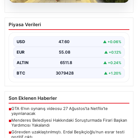
05.08.2026
Menderes Belediyesi Hakkındaki
Piyasa Verileri
Soruşturmada Firari Başkan Yardımcısı
Yakalandı
USD
47.60
▲ +0.06%
İzmir'de Menderes Belediyesi'ne yönelik geniş çaplı
soruşturma kapsamında firari olarak aranan Belediye
EUR
55.08
▲ +0.12%
Başkan Yardımcısı…
ALTIN
6511.8
▲ +0.24%
BTC
3079428
▲ +1.20%
Son Eklenen Haberler
GTA 6’nın oynanış videosu 27 Ağustos’ta Netflix’te
■
yayınlanacak
Menderes Belediyesi Hakkındaki Soruşturmada Firari Başkan
■
Yardımcısı Yakalandı
Görevden uzaklaştırılmıştı. Erdal Beşikçioğlu’nun esrar testi
■
pozitif çıktı