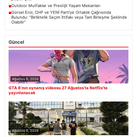
Outdoor Mutfaklar ve Prestijli Yaşam Mekanları
■
Gürsel Erol, CHP ve YENİ Parti’ye Ortaklık Çağrısında
■
Bulundu: “Birliktelik Seçim İttifakı veya Tam Birleşme Şeklinde
Olabilir”
Güncel
Ağustos 6, 2026
GTA 6’nın oynanış videosu 27 Ağustos’ta Netflix’te
yayınlanacak
Ağustos 5, 2026