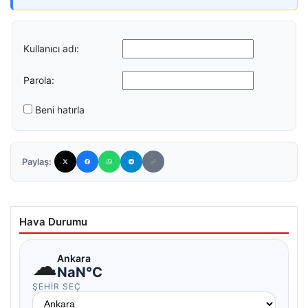
Kullanıcı adı:
Parola:
Beni hatırla
Paylaş:
Hava Durumu
☁
Ankara
NaN°C
ŞEHIR SEÇ