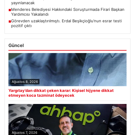
yayınlanacak
Menderes Belediyesi Hakkındaki Soruşturmada Firari Başkan
■
Yardımcısı Yakalandı
Görevden uzaklaştırılmıştı. Erdal Beşikçioğlu’nun esrar testi
■
pozitif çıktı
Güncel
Ağustos 8, 2026
Yargıtay’dan dikkat çeken karar: Kişisel hijyene dikkat
etmeyen koca tazminat ödeyecek
Ağustos 7, 2026