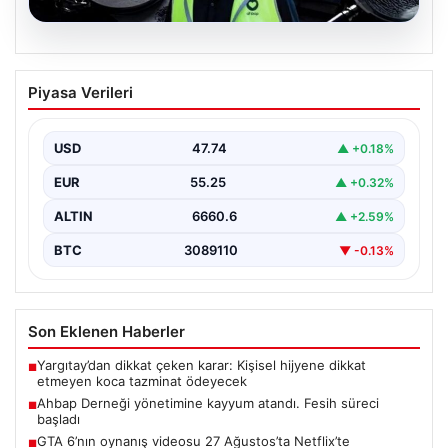
07.08.2026
Ahbap Derneği yönetimine kayyum
Piyasa Verileri
atandı. Fesih süreci başladı
USD
47.74
▲ +0.18%
EUR
55.25
▲ +0.32%
ALTIN
6660.6
▲ +2.59%
BTC
3089110
▼ -0.13%
Son Eklenen Haberler
Yargıtay’dan dikkat çeken karar: Kişisel hijyene dikkat
■
etmeyen koca tazminat ödeyecek
Ahbap Derneği yönetimine kayyum atandı. Fesih süreci
■
başladı
GTA 6’nın oynanış videosu 27 Ağustos’ta Netflix’te
■