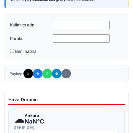
Kullanıcı adı:
Parola:
Beni hatırla
Paylaş:
Hava Durumu
☁
Ankara
NaN°C
ŞEHIR SEÇ