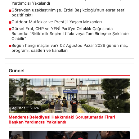
Yardımcısı Yakalandı
Görevden uzaklaştırılmıştı. Erdal Beşikçioğlu’nun esrar testi
■
pozitif çıktı
Outdoor Mutfaklar ve Prestijli Yaşam Mekanları
■
Gürsel Erol, CHP ve YENİ Parti’ye Ortaklık Çağrısında
■
Bulundu: “Birliktelik Seçim İttifakı veya Tam Birleşme Şeklinde
Olabilir”
Bugün hangi maçlar var? 02 Ağustos Pazar 2026 günün maç
■
programı, saatleri ve kanalları
Güncel
Ağustos 5, 2026
Menderes Belediyesi Hakkındaki Soruşturmada Firari
Başkan Yardımcısı Yakalandı