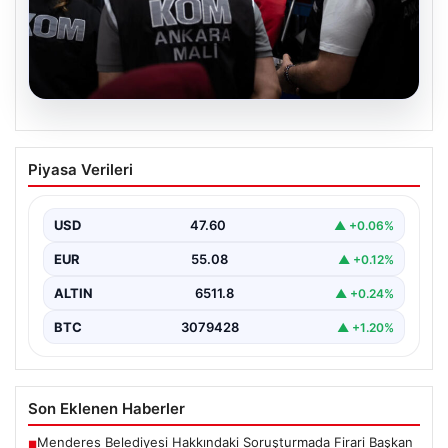
05.08.2026
Görevden uzaklaştırılmıştı. Erdal
Piyasa Verileri
Beşikçioğlu’nun esrar testi pozitif çıktı
{"title": "Erdal Beşikçioğlu'nun Esrar Testi Pozitif Çıktı
ve Soruşturmalarda Güncel Gelişmeler", "content":
USD
47.60
▲ +0.06%
"Ankara'da CHP'li…
EUR
55.08
▲ +0.12%
ALTIN
6511.8
▲ +0.24%
BTC
3079428
▲ +1.20%
Son Eklenen Haberler
Menderes Belediyesi Hakkındaki Soruşturmada Firari Başkan
■