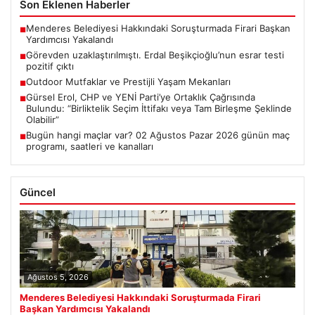
Son Eklenen Haberler
Menderes Belediyesi Hakkındaki Soruşturmada Firari Başkan
■
Yardımcısı Yakalandı
Görevden uzaklaştırılmıştı. Erdal Beşikçioğlu’nun esrar testi
■
pozitif çıktı
Outdoor Mutfaklar ve Prestijli Yaşam Mekanları
■
Gürsel Erol, CHP ve YENİ Parti’ye Ortaklık Çağrısında
■
Bulundu: “Birliktelik Seçim İttifakı veya Tam Birleşme Şeklinde
Olabilir”
Bugün hangi maçlar var? 02 Ağustos Pazar 2026 günün maç
■
programı, saatleri ve kanalları
Güncel
Ağustos 5, 2026
Menderes Belediyesi Hakkındaki Soruşturmada Firari
Başkan Yardımcısı Yakalandı