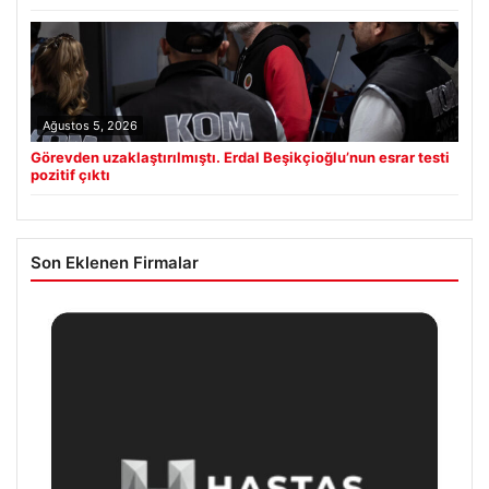
Ağustos 5, 2026
Görevden uzaklaştırılmıştı. Erdal Beşikçioğlu’nun esrar testi
pozitif çıktı
Son Eklenen Firmalar